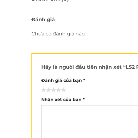
Đánh giá
Chưa có đánh giá nào.
Hãy là người đầu tiên nhận xét “LS
Đánh giá của bạn
*
Nhận xét của bạn
*
Chắc anh em đã đọc và xem review đánh g
sâu vào chi tiết, cận cảnh. Cho nên
Nón Tr