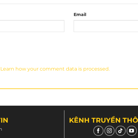
Email
.
Learn how your comment data is processed.
IN
KÊNH TRUYỀN TH
m
 catcher
chắc chắn anh em đã thấy ở mô tả trên của
N