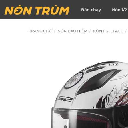
Bỏ
Bán chạy
Nón 1/2
qua
nội
dung
TRANG CHỦ
/
NÓN BẢO HIỂM
/
NÓN FULLFACE
/