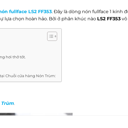
nón fullface LS2 FF353
. Đây là dòng nón fullface 1 kín
à sự lựa chọn hoàn hảo. Bởi ở phân khúc nào
LS2 FF353
vô 
g hơi thở tốt.
 tại Chuỗi cửa hàng Nón Trùm:
 Trùm
.