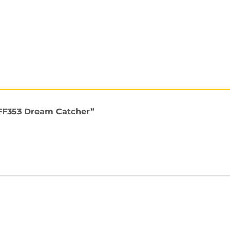
2 FF353 Dream Catcher”
iá
LS2 FF353 dream catcher
ở nhiều nơi khác. Nhưng c
ùm
sẽ review chi tiết hơn
mũ bảo hiểm fullface
LS2 FF3