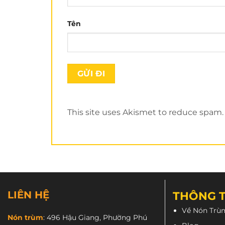
Tên
This site uses Akismet to reduce spam
LIÊN HỆ
THÔNG T
Về Nón Trù
Các thông tin kỹ thuật về
LS2 FF353 dream
Nón trùm
:
496 Hậu Giang, Phường Phú