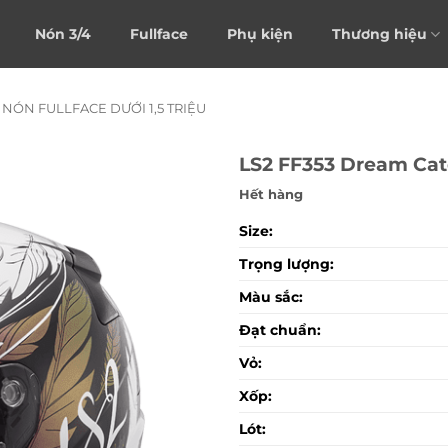
Nón 3/4
Fullface
Phụ kiện
Thương hiệu
NÓN FULLFACE DƯỚI 1,5 TRIỆU
LS2 FF353 Dream Cat
Hết hàng
Size:
Trọng lượng:
Màu sắc:
Đạt chuẩn:
Vỏ:
Xốp:
Lót: