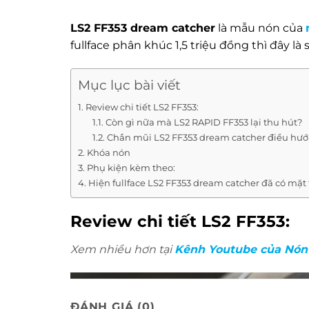
LS2 FF353 dream catcher
là mẫu nón của
fullface phân khúc 1,5 triệu đồng thì đây l
Mục lục bài viết
Review chi tiết LS2 FF353:
Còn gì nữa mà LS2 RAPID FF353 lại thu hút?
Chắn mũi LS2 FF353 dream catcher điều hướn
Khóa nón
Phụ kiện kèm theo:
Hiện fullface LS2 FF353 dream catcher đã có mặt
Review chi tiết LS2 FF353:
Xem nhiều hơn tại
Kênh Youtube của Nón
ĐÁNH GIÁ (0)