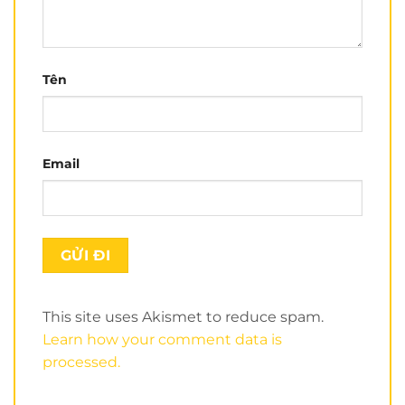
Nón có thể lật hàm, nên tính linh hoạt và thoải mái cao.
Nón có 2 kính phù hợp đi xa và gần.
Có thể tháo toàn bộ lót của nón.
Tên
Nhược điểm:
Nón 950
hơi nặng nếu chưa người chưa biết đội nón
fullface lật hàm.
Email
This site uses Akismet to reduce spam.
Learn how your comment data is
processed.