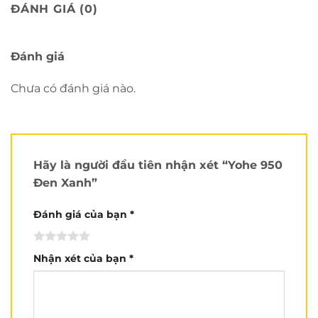
ĐÁNH GIÁ (0)
Trọng lượng:
Khoảng 1,450 gram.
Màu sắc:
Đen và xám.
Đánh giá
Đạt chuẩn:
ECE, DOT và Quatest của VN.
Chưa có đánh giá nào.
Vỏ:
ABS
Xốp:
EPS
Lót:
Vải lót cao cấp, có thể tháo rời.
Ốp tai:
Có thể tháo rời.
Hãy là người đầu tiên nhận xét “Yohe 950
Đen Xanh”
Made in:
China
Brand:
Yohe
Đánh giá của bạn
*
Tình trạng:
Mới 100%
Nhận xét của bạn
*
Ưu điểm:
Chất lượng cao và tính ổn định vượt trội là điểm mạnh
rõ rệt.