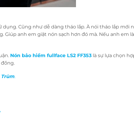
 dụng. Cũng như dễ dàng tháo lắp. À nói tháo lắp mới n
ng. Giúp anh em giặt nón sạch hơn đó mà. Nếu anh em l
luận.
Nón bảo hiểm fullface LS2 FF353
là sự lựa chọn hợ
u đồng.
 Trùm
.
?