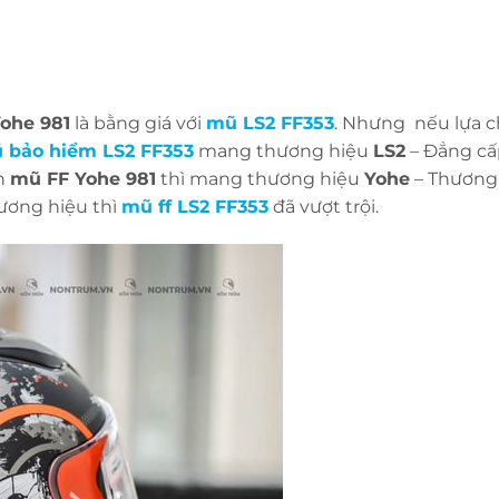
Yohe 981
là bằng giá với
mũ LS2 FF353
. Nhưng nếu lựa c
 bảo hiểm LS2 FF353
mang thương hiệu
LS2
– Đẳng cấ
òn
mũ FF Yohe 981
thì mang thương hiệu
Yohe
– Thương
hương hiệu thì
mũ ff LS2 FF353
đã vượt trội.