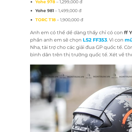
Yohe 978
– 1,299,000 đ
Yohe 981
– 1,499,000 đ
TORC T18
– 1,900,000 đ
Anh em có thể dể dàng thấy chỉ có con
ff 
phần anh em sẽ chọn
LS2 FF353
. Vì con
mũ
Nha, tài trợ cho các giải đua GP quốc tế. C
bình dân trên thị trường quốc tế. Xét về t