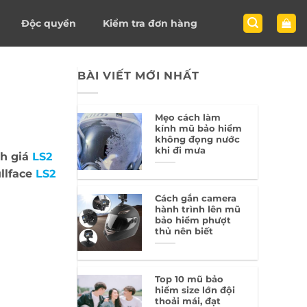
Độc quyền
Kiểm tra đơn hàng
BÀI VIẾT MỚI NHẤT
Mẹo cách làm
kính mũ bảo hiểm
không đọng nước
khi đi mưa
h giá
LS2
llface
LS2
Cách gắn camera
hành trình lên mũ
bảo hiểm phượt
thủ nên biết
Top 10 mũ bảo
hiểm size lớn đội
thoải mái, đạt