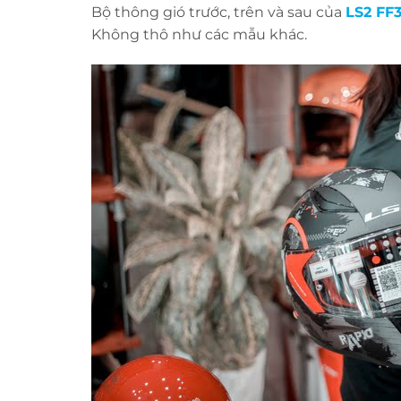
Bộ thông gió trước, trên và sau của
LS2 FF
Không thô như các mẫu khác.