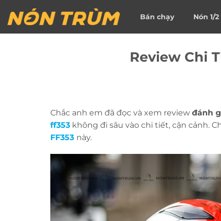
Bỏ
Bán chạy
Nón 1/2
qua
nội
dung
Review Chi T
Chắc anh em đã đọc và xem review
đánh 
ff353
không đi sâu vào chi tiết, cận cảnh. 
FF353
này.