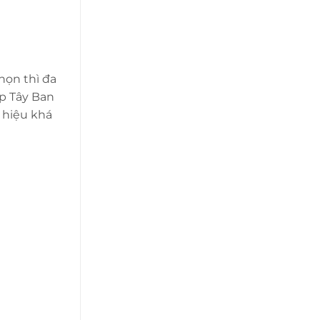
họn thì đa
p Tây Ban
 hiệu khá