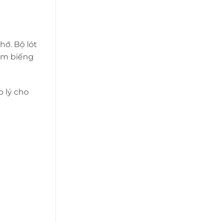
hớ. Bộ lót
àm biếng
p lý cho