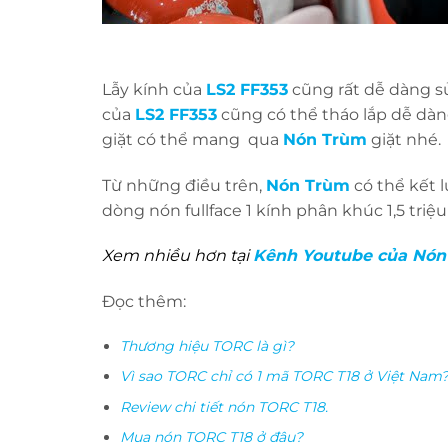
Lẫy kính của
LS2 FF353
cũng rất dễ dàng sử
của
LS2 FF353
cũng có thể tháo lắp dễ dà
giặt có thể mang qua
Nón Trùm
giặt nhé.
Từ những điều trên,
Nón Trùm
có thể kết 
dòng nón fullface 1 kính phân khúc 1,5 triệ
Xem nhiều hơn tại
Kênh Youtube của Nón
Đọc thêm:
Thương hiệu TORC là gì?
Vì sao TORC chỉ có 1 mã TORC T18 ở Việt Nam
Review chi tiết nón TORC T18.
Mua nón TORC T18 ở đâu?