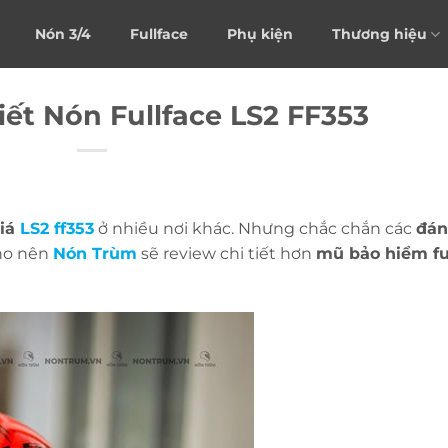
Nón 3/4
Fullface
Phụ kiện
Thương hiệu
iết Nón Fullface LS2 FF353
giá
LS2 ff353
ở nhiều nơi khác. Nhưng chắc chắn các
đán
Cho nên
Nón Trùm
sẽ review chi tiết hơn
mũ bảo hiểm fu