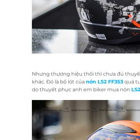
Nhưng thương hiệu thôi thì chưa đủ thuyế
khác. Đó là bộ lót của
nón LS2 FF353
quá tu
do thuyết phục anh em biker mua nón
LS2