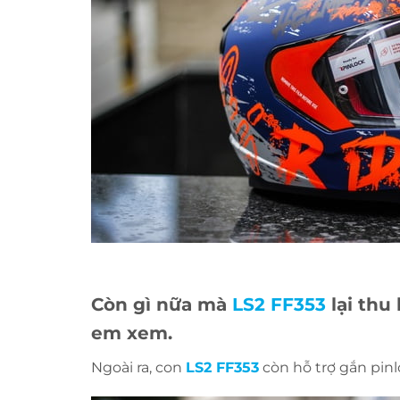
Còn gì nữa mà
LS2 FF353
lại thu
em xem.
Ngoài ra, con
LS2 FF353
còn hỗ trợ gắn pin