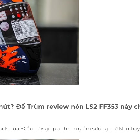
 hút? Để Trùm review nón LS2 FF353 này c
lock nữa. Điều này giúp anh em giảm sương mờ khi chạy