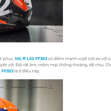
t phục.
Mũ ff LS2 FF353
có điểm mạnh vượt trội so với c
yệt vời. Đội rất êm, mềm mại, thông thoáng, dễ chịu. Ch
 FF353
là ở điều này.