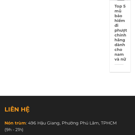
Top 5
mũ
bảo
hiểm
đi
phượt
chính
hãng
dành
cho
nam
và nữ
LIÊN HỆ
Nón trùm
:
496 Hậu Giang, Phường Phú Lâm, TPHCM
(9h - 21h)