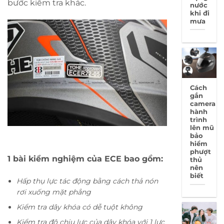
bước kiểm tra khác.
nước
khi đi
mưa
Cách
gắn
camera
hành
trình
lên mũ
bảo
hiểm
phượt
1 bài kiểm nghiệm của ECE bao gồm:
thủ
nên
biết
Hấp thụ lực tác động bằng cách thả nón
rơi xuống mặt phẳng
Kiểm tra dây khóa có dễ tuột không
Kiểm tra độ chịu lực của dây khóa với 1 lực