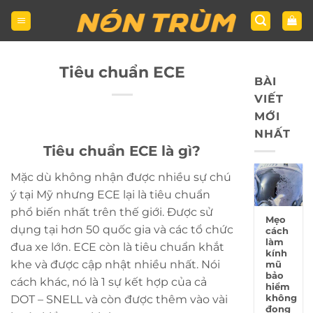
Bỏ
qua
nội
dung
Tiêu chuẩn ECE
BÀI
VIẾT
MỚI
NHẤT
Tiêu chuẩn ECE là gì?
Mặc dù không nhận được nhiều sự chú
ý tại Mỹ nhưng ECE lại là tiêu chuẩn
phổ biến nhất trên thế giới. Được sử
Mẹo
dụng tại hơn 50 quốc gia và các tổ chức
cách
làm
đua xe lớn. ECE còn là tiêu chuẩn khắt
kính
khe và được cập nhật nhiều nhất. Nói
mũ
bảo
cách khác, nó là 1 sự kết hợp của cả
hiểm
không
DOT – SNELL và còn được thêm vào vài
đọng