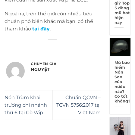
gì? Top
5 dòng
mũ hot
Ngoài ra, trên thế giới còn nhiều tiêu
hiện
chuẩn phổ biến khác mà bạn có thể
nay
tham khảo
tại đây
.
Mũ bảo
CHUYÊN GIA
hiểm
NGUYỆT
Nón
Sơn
của
nước
nào?
Có tốt
Nón Trùm khai
Chuẩn QCVN –
không?
trương chi nhánh
TCVN 5756:2017 tại
thứ 6 tại Gò Vấp
Việt Nam