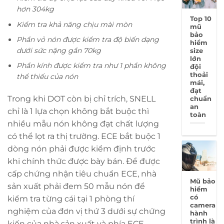
hơn 304kg
Top 10
Kiểm tra khả năng chịu mài mòn
mũ
bảo
Phần vỏ nón được kiểm tra độ biến dạng
hiểm
dưới sức nặng gần 70kg
size
lớn
Phần kính được kiểm tra như 1 phần không
đội
thoải
thể thiếu của nón
mái,
đạt
Trong khi DOT còn bị chỉ trích, SNELL
chuẩn
an
chỉ là 1 lựa chọn không bắt buộc thì
toàn
nhiều mẫu nón không đạt chất lượng
có thể lọt ra thị trường. ECE bắt buộc 1
dòng nón phải được kiểm định trước
khi chính thức được bày bán. Để được
cấp chứng nhận tiêu chuẩn ECE, nhà
Mũ bảo
sản xuất phải đem 50 mẫu nón để
hiểm
có
kiểm tra từng cái tại 1 phòng thí
camera
nghiệm của đơn vị thứ 3 dưới sự chứng
hành
trình là
kiến của nhà sản xuất và phía ECE.