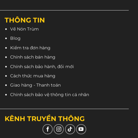
vượt trội.
THÔNG TIN
Về Nón Trùm
Blog
Kiểm tra đơn hàng
Chính sách bán hàng
Chính sách bảo hành, đổi mới
Cách thức mua hàng
Giao hàng - Thanh toán
Chính sách bảo vệ thông tin cá nhân
Nhưng thương hiệu thôi thì chưa đủ thuyết phục.
KÊNH TRUYỀN THÔNG
LS2 FF353 đen xanh
có điểm mạnh vượt trội so với
các con khác. Đó là bộ lót của
nón LS2 FF353
êm và
mượt hơn. Đội rất cảm giác mềm mại, thông