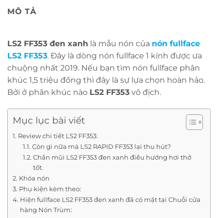
MÔ TẢ
LS2 FF353 đen xanh
là mẫu nón của
nón fullface
LS2 FF353
. Đây là dòng nón fullface 1 kính được ưa
chuộng nhất 2019. Nếu bạn tìm nón fullface phân
khúc 1,5 triệu đồng thì đây là sự lựa chọn hoàn hảo.
Bởi ở phân khúc nào
LS2 FF353
vô địch.
Mục lục bài viết
Review chi tiết LS2 FF353:
Còn gì nữa mà LS2 RAPID FF353 lại thu hút?
Chắn mũi LS2 FF353 đen xanh điều hướng hơi thở
tốt.
Khóa nón
Phụ kiện kèm theo:
Hiện fullface LS2 FF353 đen xanh đã có mặt tại Chuỗi cửa
hàng Nón Trùm: