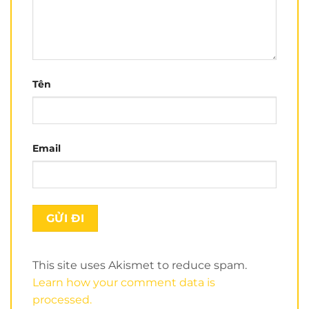
chắn các
đánh giá
LS2 FF353
không đi sâu vào chi
tiết, cận cảnh. Cho nên
Nón Trùm
sẽ review chi tiết
hơn
mũ bảo hiểm fullface
LS2 FF353
này.
Tên
Email
This site uses Akismet to reduce spam.
Learn how your comment data is
Các thông tin kỹ thuật về
LS2 FF353 đen xanh
chắc
processed.
chắn anh em đã thấy ở mô tả trên của
Nón Trùm
.