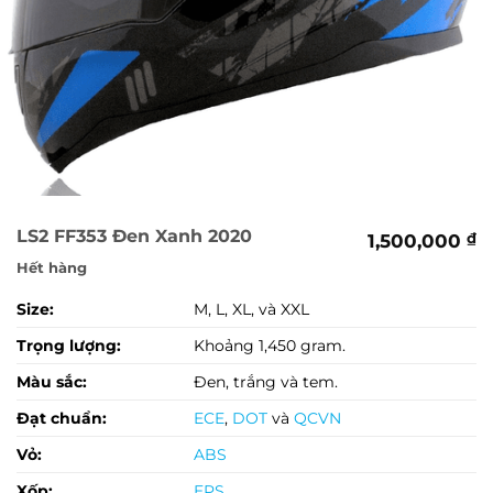
LS2 FF353 Đen Xanh 2020
1,500,000
₫
Hết hàng
Size:
M, L, XL, và XXL
Trọng lượng:
Khoảng 1,450 gram.
Màu sắc:
Đen, trắng và tem.
Đạt chuẩn:
ECE
,
DOT
và
QCVN
Vỏ:
ABS
Xốp:
EPS