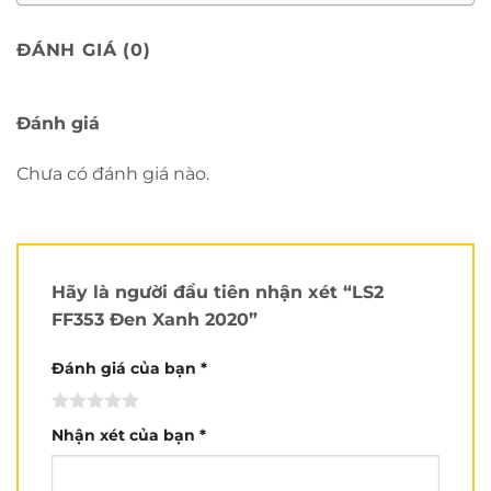
Review chi tiết LS2 FF353:
ĐÁNH GIÁ (0)
Xem nhiều hơn tại
Kênh Youtube của Nón Trùm
.
Đánh giá
Chưa có đánh giá nào.
Hãy là người đầu tiên nhận xét “LS2
FF353 Đen Xanh 2020”
Đánh giá của bạn
*
Nhận xét của bạn
*
Chắc anh em đã đọc và xem review đánh giá
LS2
FF353 đen xanh
ở nhiều nơi khác. Nhưng chắc