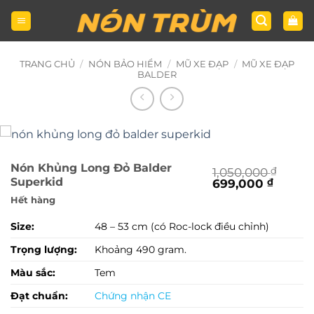
Bỏ
qua
nội
dung
TRANG CHỦ
/
NÓN BẢO HIỂM
/
MŨ XE ĐẠP
/
MŨ XE ĐẠP
BALDER
Nón Khủng Long Đỏ Balder
1,050,000
₫
Superkid
Giá
Giá
699,000
₫
gốc
hiện
Hết hàng
là:
tại
1,050,000 ₫.
là:
Size:
48 – 53 cm (có Roc-lock điều chỉnh)
699,00
Trọng lượng:
Khoảng 490 gram.
Màu sắc:
Tem
Đạt chuẩn:
Chứng nhận CE