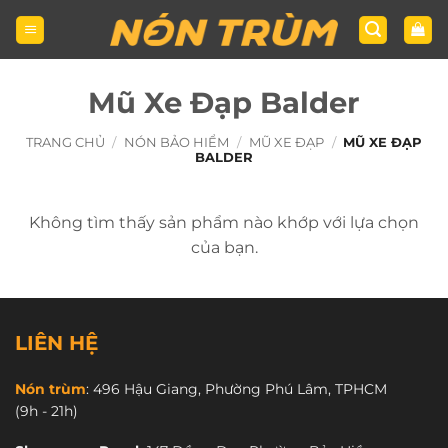
Bỏ
qua
nội
dung
Mũ Xe Đạp Balder
TRANG CHỦ
/
NÓN BẢO HIỂM
/
MŨ XE ĐẠP
/
MŨ XE ĐẠP
BALDER
Không tìm thấy sản phẩm nào khớp với lựa chọn
của bạn.
LIÊN HỆ
Nón trùm
:
496 Hậu Giang, Phường Phú Lâm, TPHCM
(9h - 21h)