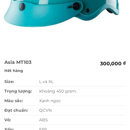
Asia MT103
300,000
₫
Hết hàng
Size:
L và XL
Trọng lượng:
Khoảng 450 gram.
Màu sắc:
Xanh ngọc
Đạt chuẩn:
QCVN
Vỏ:
ABS
Xốp:
EPS