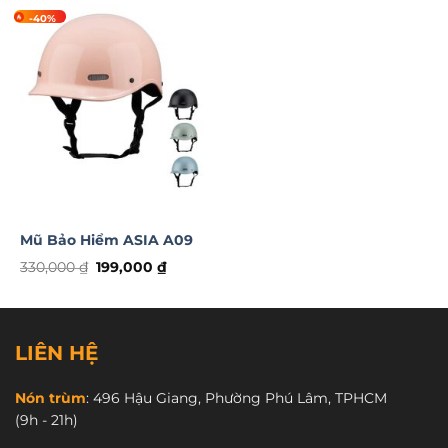
-40%
Mũ Bảo Hiểm ASIA A09
Giá
Giá
330,000
₫
199,000
₫
gốc
hiện
là:
tại
330,000 ₫.
là:
199,000 ₫.
LIÊN HỆ
Nón trùm
:
496 Hậu Giang, Phường Phú Lâm, TPHCM
(9h - 21h)