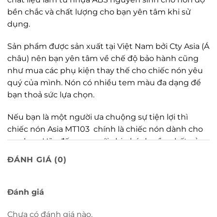
bền chắc và chất lượng cho bạn yên tâm khi sử
dụng.
Sản phẩm được sản xuất tại Việt Nam bởi Cty Asia (Á
châu) nên bạn yên tâm về chế độ bảo hành cũng
như mua các phụ kiện thay thế cho chiếc nón yêu
quý của mình. Nón có nhiều tem màu đa dạng để
bạn thoả sức lựa chọn.
Nếu bạn là một người ưa chuộng sự tiện lợi thì
chiếc nón Asia MT103 chính là chiếc nón dành cho
con bạn. Hãy đến ngay với chi nhánh gần nhất của
Nón Trùm
để trải nghiệm.
ĐÁNH GIÁ (0)
Hiện sản phẩm đã có mặt tại Chuỗi cửa
hàng
Nón Trùm
:
Đánh giá
CN1
: 80A Vườn Lài, Tân Phú.
Chưa có đánh giá nào.