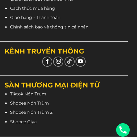
Hãy để
Royal M568k
bảo vệ bạn trên từng chặng
Cách thức mua hàng
đường, mang lại trải nghiệm lái xe tuyệt vời và an
Giao hàng - Thanh toán
toàn nhất.
Chính sách bảo vệ thông tin cá nhân
Xem video nhiều hơn tại
Kênh Youtube của Nón
Trùm
.
KÊNH TRUYỀN THÔNG
Đạt tiêu chuẩn chất lượng QCVN.
Royal là thương hiệu số 1 Việt Nam, các sản phẩm
được kiểm tra kỹ càng qua công đoạn QC đảm bảo
100%. Khách hàng có thể thấy tem QC màu đỏ được
SÀN THƯƠNG MẠI ĐIỆN TỬ
dán đảm bảo 100% sản phẩm ra thị trường đều đạt
Tiktok Nón Trùm
chuẩn.
Shopee Nón Trùm
Đồng thời
Royal M568k
đạt chuẩn chất lượng theo
Shopee Nón Trùm 2
tiêu chuẩn Quatest của Việt Nam (QCVN)
Shopee Giya
NÓN TRÙM | Nhà bán lẻ nón bảo hiểm