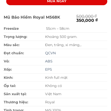
MUA NGAY
500,000
₫
Mũ Bảo Hiểm Royal M568K
Giá
Giá
350,000
₫
gốc
hiện
là:
tại
Freesize
55cm – 58cm
500,000 ₫.
là:
350,0
Trọng lượng:
Khoảng 500 gram.
Màu sắc:
Đen, trắng, xi măng,..
Đạt chuẩn:
QCVN
Vỏ:
ABS
Xốp:
EPS
Kính:
Kính full mặt
Ốp tai:
Không có
Sản xuất tại:
Việt Nam
Thương hiệu:
Royal
Tình trạng:
Mới 100%