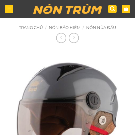
Bỏ
qua
nội
dung
TRANG CHỦ
/
NÓN BẢO HIỂM
/
NÓN NỬA ĐẦU