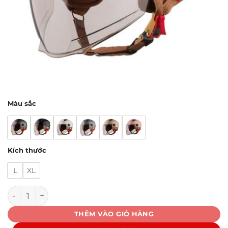
Màu sắc
Kích thước
L
XL
Mũ Bảo Hiểm Royal M568K số lượng
THÊM VÀO GIỎ HÀNG