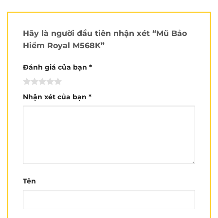
Hãy là người đầu tiên nhận xét “Mũ Bảo
Hiểm Royal M568K”
Đánh giá của bạn
*
Nhận xét của bạn
*
Royal M568K
mẫu nón bảo hiểm vừa cho ra mắt
Tên
của nhà
Royal Helmet
. Đây là sản phẩm đột phá
trong dòng nón bảo hiểm với thiết kế 1/2 kính full
mặt, mang lại sự an toàn và phong cách thời