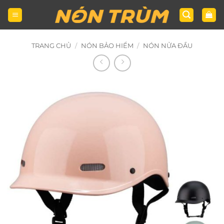
Bỏ
qua
nội
dung
TRANG CHỦ
/
NÓN BẢO HIỂM
/
NÓN NỬA ĐẦU