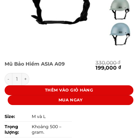
330,000
₫
Mũ Bảo Hiểm ASIA A09
Giá
Giá
199,000
₫
gốc
hiện
Mũ Bảo Hiểm ASIA A09 số lượng
là:
tại
330,000 ₫.
là:
199,00
THÊM VÀO GIỎ HÀNG
MUA NGAY
Size:
M và L
Trọng
Khoảng 500 –
lượng:
gram.