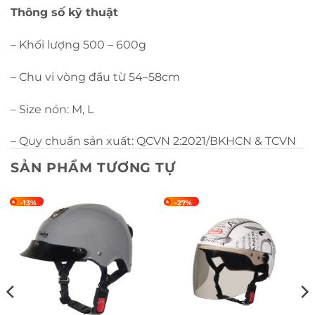
Thông số kỹ thuật
– Khối lượng 500 – 600g
– Chu vi vòng đầu từ 54–58cm
– Size nón: M, L
– Quy chuẩn sản xuất: QCVN 2:2021/BKHCN & TCVN
ISO 9001:2015
SẢN PHẨM TƯƠNG TỰ
– Công nghệ: Dây chuyền sản xuất khép kín đạt
-13%
-27%
chuẩn Châu Âu, sơn tĩnh điện phòng kính.
– Màu sắc chủ đạo: Theo yêu cầu đặc trưng nhận
diện thương hiệu.
Đặc điểm sản phẩm