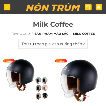
Bỏ
qua
nội
dung
Milk Coffee
TRANG CHỦ
/
SẢN PHẨM MÀU SẮC
/
MILK COFFEE
-26%
-29%