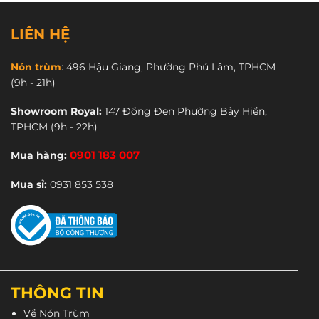
có
có
nhiều
nhiều
LIÊN HỆ
biến
biến
thể.
thể.
Nón trùm
:
496 Hậu Giang, Phường Phú Lâm, TPHCM
Các
Các
(9h - 21h)
tùy
tùy
chọn
chọn
Showroom Royal:
147 Đồng Đen Phường Bảy Hiền,
có
có
TPHCM
(9h - 22h)
thể
thể
được
được
Mua hàng:
0901 183 007
chọn
chọn
trên
trên
Mua sỉ:
0931 853 538
trang
trang
sản
sản
phẩm
phẩm
THÔNG TIN
Về Nón Trùm