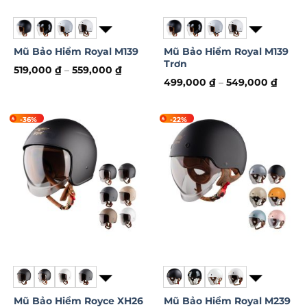
Mũ Bảo Hiểm Royal M139
Mũ Bảo Hiểm Royal M139
Trơn
519,000
₫
–
559,000
₫
Sản
499,000
₫
–
549,000
₫
Sản
phẩm
phẩm
này
-36%
-22%
này
có
có
nhiều
nhiều
biến
biến
thể.
thể.
Các
Các
tùy
tùy
chọn
chọn
có
có
thể
thể
được
được
chọn
chọn
trên
trên
trang
Mũ Bảo Hiểm Royce XH26
Mũ Bảo Hiểm Royal M239