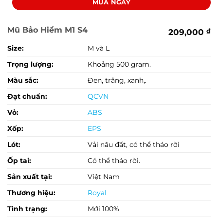
MUA NGAY
Mũ Bảo Hiểm M1 S4
209,000
₫
Size:
M và L
Trọng lượng:
Khoảng 500 gram.
Màu sắc:
Đen, trắng, xanh,.
Đạt chuẩn:
QCVN
Vỏ:
ABS
Xốp:
EPS
Lót:
Vải nâu đất, có thể tháo rời
Ốp tai:
Có thể tháo rời.
Sản xuất tại:
Việt Nam
Thương hiệu:
Royal
Tình trạng:
Mới 100%