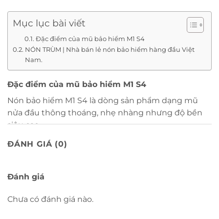
Mục lục bài viết
Đặc điểm của mũ bảo hiểm M1 S4
NÓN TRÙM | Nhà bán lẻ nón bảo hiểm hàng đầu Việt
Nam.
Đặc điểm của mũ bảo hiểm M1 S4
Nón bảo hiểm M1 S4 là dòng sản phẩm dạng mũ
nửa đầu thông thoáng, nhẹ nhàng nhưng độ bền
siêu cao.
ĐÁNH GIÁ (0)
Về thiết kế:
M1 S4 gọn gàng, bề mặt sơn nhám mịn
chống trầy, 2 đường vân song song nổi chạy dọc
đỉnh mũ tạo cảm giác cứng cáp, mạnh mẽ. Phong
Đánh giá
cách unisex, phù hợp cả nam lẫn nữ.
Chưa có đánh giá nào.
Bên cạnh đó, phần lưỡi trai là một khối thống nhất,
viền nón gắn liền giúp chống chói chống mưa khi đi