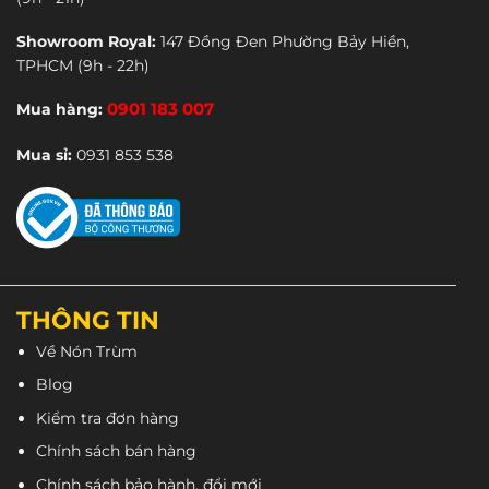
Các
CN Quận 6: 496 Hậu Giang, Quận 6.
tùy
tùy
chọn
Showroom Royal:
147 Đồng Đen Phường Bảy Hiền,
Showroom Royal: 147 Đồng Đen, Tân Bình.
chọn
có
TPHCM
(9h - 22h)
có
thể
Website
:
https://nontrum.vn/
thể
được
Mua hàng:
0901 183 007
Tiktok
:
https://www.tiktok.com/@nontrum
được
chọn
Shopee
:
https://shopee.vn/nontrum.vn_official
chọn
trên
Mua sỉ:
0931 853 538
trên
Zalo
: 0901 183 007
trang
trang
sản
sản
phẩm
phẩm
THÔNG TIN
Về Nón Trùm
Blog
Kiểm tra đơn hàng
Chính sách bán hàng
Chính sách bảo hành, đổi mới