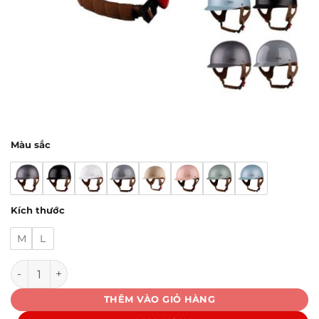
Màu sắc
Kích thước
M
L
Mũ Bảo Hiểm M1 S4 số lượng
THÊM VÀO GIỎ HÀNG