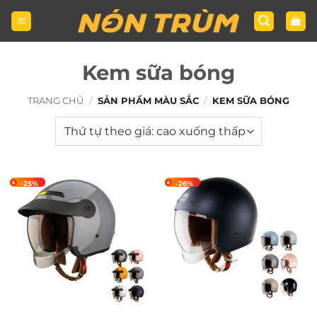
Bỏ
qua
nội
dung
Kem sữa bóng
TRANG CHỦ
/
SẢN PHẨM MÀU SẮC
/
KEM SỮA BÓNG
-25%
-26%