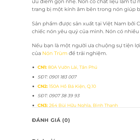
ưu điểm gọn nhẹ. Nón có chất liệu làm từ
trang bị một kính âm bên trong nón giúp bạ
Sản phẩm được sản xuất tại Việt Nam bởi 
chiếc nón yêu quý của mình. Nón có nhiều
Nếu bạn là một người ưa chuộng sự tiện lợi
của
Nón Trùm
để trải nghiệm.
CN1:
80A Vườn Lài, Tân Phú
SĐT: 0901 183 007
CN2:
150A Hồ Bá Kiện, Q.10
SĐT: 0907 38 39 93
CN3:
264 Bùi Hữu Nghĩa, Bình Thạnh
SĐT: 0932 005 335
ĐÁNH GIÁ (0)
SR ROYAL:
357 Quang Trung, Gò Vấp
SĐT: 0931 142 442