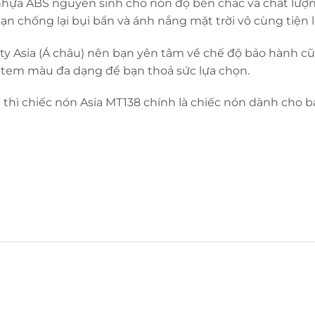
 nhựa ABS nguyên sinh cho nón độ bền chắc và chất lượ
n chống lại bụi bẩn và ánh nắng mặt trời vô cùng tiện lợ
Cty Asia (Á châu) nên bạn yên tâm về chế độ bảo hành 
 tem màu đa dạng để bạn thoả sức lựa chọn.
 thì chiếc nón Asia MT138 chính là chiếc nón dành cho 