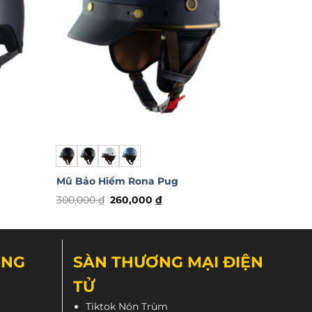
Mũ Bảo Hiểm Rona Pug
Giá
Giá
300,000
₫
260,000
₫
gốc
hiện
Sản
là:
tại
phẩm
300,000 ₫.
là:
₫.
260,000 ₫.
này
ÔNG
SÀN THƯƠNG MẠI ĐIỆN
có
nhiều
TỬ
biến
Tiktok Nón Trùm
thể.