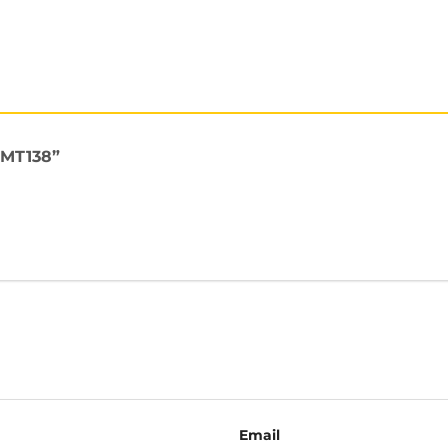
a MT138”
Email