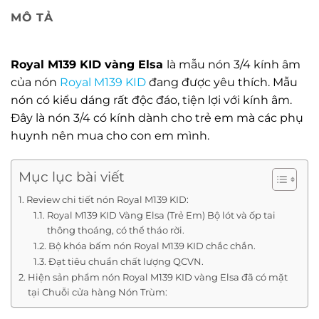
MÔ TẢ
Royal M139 KID vàng Elsa
là mẫu nón 3/4 kính âm
của nón
Royal M139 KID
đang được yêu thích. Mẫu
nón có kiểu dáng rất độc đáo, tiện lợi với kính âm.
Đây là nón 3/4 có kính dành cho trẻ em mà các phụ
huynh nên mua cho con em mình.
Mục lục bài viết
Review chi tiết nón Royal M139 KID:
Royal M139 KID Vàng Elsa (Trẻ Em) Bộ lót và ốp tai
thông thoáng, có thể tháo rời.
Bộ khóa bấm nón Royal M139 KID chắc chắn.
Đạt tiêu chuẩn chất lượng QCVN.
Hiện sản phẩm nón Royal M139 KID vàng Elsa đã có mặt
tại Chuỗi cửa hàng Nón Trùm: