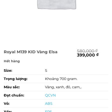
580,000
₫
Royal M139 KID Vàng Elsa
Giá
Giá
399,000
₫
gốc
hiện
Hết hàng
là:
tại
580,000 ₫.
là:
Size:
S
399,0
Trọng lượng:
Khoảng 700 gram.
Màu sắc:
Vàng, xanh, đỏ, cam,..
Đạt chuẩn:
QCVN
Vỏ:
ABS
Xốp:
EPS