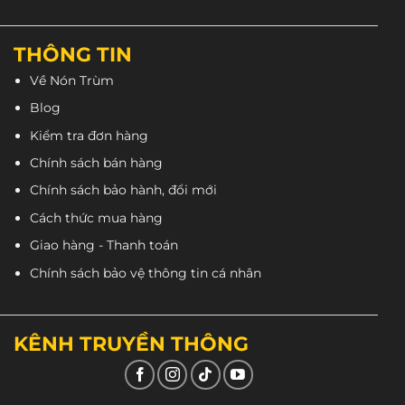
CN6:
271 Quang Trung, Gò Vấp (Đối diện Vincom).
CN7:
496 Hậu Giang, Phường 12, Quận 6.
THÔNG TIN
CN9
: 299 Lê Văn Sỹ, Phường 1, Tân Bình.
Về Nón Trùm
CN10
: 269 Âu Cơ, Quận 11
Blog
Showroom Royal:
147 Đồng Đen, Tân Bình
Kiểm tra đơn hàng
1900 3123
Đặt hàng:
Chính sách bán hàng
Mua sỉ:
0931 853 538
Chính sách bảo hành, đổi mới
Cách thức mua hàng
Giao hàng - Thanh toán
Chính sách bảo vệ thông tin cá nhân
KÊNH TRUYỀN THÔNG