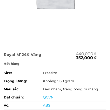
440,000
₫
Royal M124K Vàng
Giá
Giá
352,000
₫
gốc
hiện
Hết hàng
là:
tại
440,000 ₫.
là:
Size:
Freesize
352,00
Trọng lượng:
Khoảng 950 gram.
Màu sắc:
Đen nhám, trắng bóng, xi măng
Đạt chuẩn:
QCVN
Vỏ:
ABS