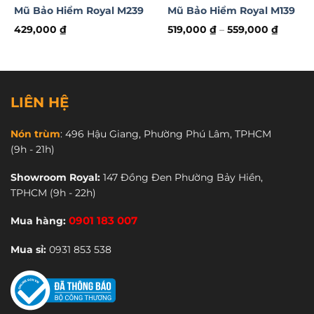
Mũ Bảo Hiểm Royal M239
Mũ Bảo Hiểm Royal M139
429,000
₫
519,000
₫
–
559,000
₫
Sản
Sản
phẩm
phẩm
này
này
 ₫.
có
có
nhiều
nhiều
LIÊN HỆ
biến
biến
thể.
thể.
Nón trùm
:
496 Hậu Giang, Phường Phú Lâm, TPHCM
Các
Các
(9h - 21h)
tùy
tùy
chọn
chọn
Showroom Royal:
147 Đồng Đen Phường Bảy Hiền,
có
có
TPHCM
(9h - 22h)
Hiện sản phẩm nón
Royal M124
K
đã có mặt tại
thể
thể
được
được
Chuỗi cửa hàng Nón Trùm:
Mua hàng:
0901 183 007
chọn
chọn
CN1
: 80A Vườn Lài, Tân Phú.
trên
trên
Mua sỉ:
0931 853 538
trang
trang
CN2
: 150A Hồ Bá Kiện, Quận 10.
sản
sản
CN3
: 264 Bùi Hữu Nghĩa, Bình Thạnh.
phẩm
phẩm
CN4
: 2A Đường Số 17, Linh Chiểu, Thủ Đức.