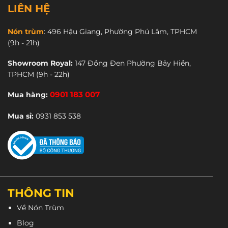
nhiều
nhiều
LIÊN HỆ
biến
biến
thể.
thể.
Nón trùm
:
496 Hậu Giang, Phường Phú Lâm, TPHCM
Các
Các
(9h - 21h)
tùy
tùy
chọn
chọn
Showroom Royal:
147 Đồng Đen Phường Bảy Hiền,
có
có
TPHCM
(9h - 22h)
thể
thể
được
được
Mua hàng:
0901 183 007
chọn
chọn
trên
trên
Mua sỉ:
0931 853 538
trang
trang
sản
sản
phẩm
phẩm
THÔNG TIN
Về Nón Trùm
Blog