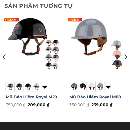
SẢN PHẨM TƯƠNG TỰ
-40%
-32%
Mũ Bảo Hiểm Royal M29
Mũ Bảo Hiểm Royal M88
Giá
Giá
Giá
Giá
350,000
₫
209,000
₫
350,000
₫
239,000
₫
gốc
hiện
gốc
hiện
Sản
Sản
là:
tại
là:
tại
phẩm
phẩm
350,000 ₫.
là:
350,000 ₫.
là:
209,000 ₫.
239,000 
này
này
 ₫.
có
có