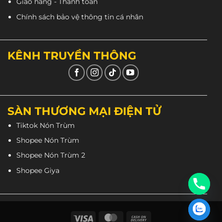
Giao hàng - Thanh toán
Chính sách bảo vệ thông tin cá nhân
KÊNH TRUYỀN THÔNG
SÀN THƯƠNG MẠI ĐIỆN TỬ
Tiktok Nón Trùm
Shopee Nón Trùm
Shopee Nón Trùm 2
Shopee Giya
Ốp sau gáy được làm từ da cao cấp và lớp đệm dày.
Giúp người đội cảm giác êm hơn, thoải mái hơn khi
đi đường dài.
Visa
MasterCard
Cash