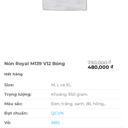
730,000
₫
Nón Royal M139 V12 Bóng
Giá
Giá
480,000
₫
gốc
hiện
Hết hàng
là:
tại
730,000 ₫.
là:
Size:
M, L và XL.
480,0
Trọng lượng:
Khoảng 950 gram.
Màu sắc:
Đen, trắng, xanh, đỏ, hồng,..
Đạt chuẩn:
QCVN
Vỏ:
ABS