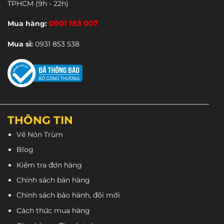
TPHCM
(9h - 22h)
có
có
thể
thể
Mua hàng:
0901 183 007
được
được
chọn
chọn
Mua sỉ:
0931 853 538
trên
trên
trang
trang
sản
sản
phẩm
phẩm
THÔNG TIN
Về Nón Trùm
Blog
Kiểm tra đơn hàng
Chính sách bán hàng
Chính sách bảo hành, đổi mới
Cách thức mua hàng