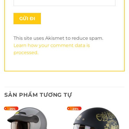
Bộ lót và ốp tai thông thoáng và có thể tháo rời.
Tiếp theo là ốp tai của nón rất êm và thoáng mát, độ
thấm hút mồ hôi cao nhờ chất liệu vải nâu đất. Lót
This site uses Akismet to reduce spam.
được may liền mạch tạo nên sự sang trọng cho nón.
Learn how your comment data is
processed.
SẢN PHẨM TƯƠNG TỰ
-25%
-23%