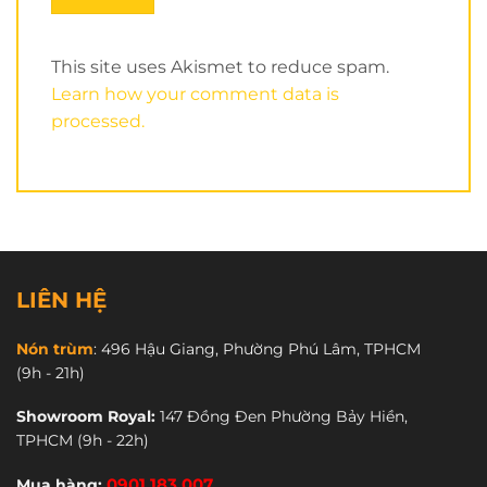
This site uses Akismet to reduce spam.
Learn how your comment data is
processed.
LIÊN HỆ
Chuẩn ECE – R22.05
, ngoài ra
mũ fullface TORC
Nón trùm
:
496 Hậu Giang, Phường Phú Lâm, TPHCM
(9h - 21h)
đạt chuẩn Quatest VN của Việt Nam. Theo Trùm
biết con này còn đạt chuẩn DOT của Mỹ (Thương
Showroom Royal:
147 Đồng Đen Phường Bảy Hiền,
hiệu Mỹ mà), nhưng không hiểu sao nhà sản xuất
TPHCM
(9h - 22h)
không dán nhãn DOT vào nón nữa.
Mua hàng:
0901 183 007