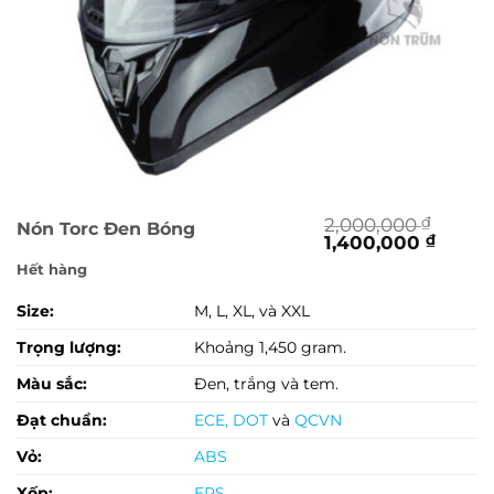
2,000,000
₫
Nón Torc Đen Bóng
Giá
Giá
1,400,000
₫
gốc
hiện
Hết hàng
là:
tại
2,000,000 ₫.
là:
Size:
M, L, XL, và XXL
1,400
Trọng lượng:
Khoảng 1,450 gram.
Màu sắc:
Đen, trắng và tem.
Đạt chuẩn:
ECE
,
DOT
và
QCVN
Vỏ:
ABS
Xốp:
EPS