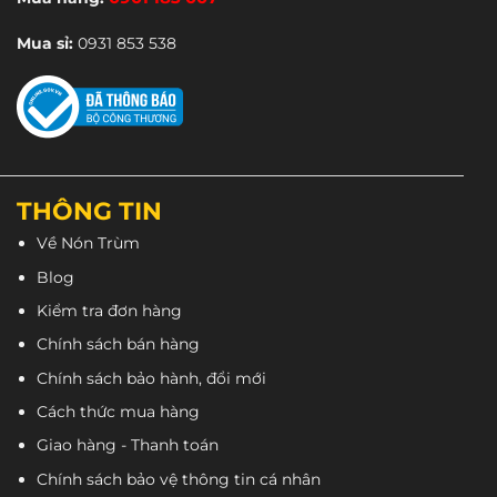
Mua sỉ:
0931 853 538
THÔNG TIN
Về Nón Trùm
Blog
Kiểm tra đơn hàng
Chính sách bán hàng
Lẫy kính
trong khá của
nón TORC
ngon và dễ dàng
Chính sách bảo hành, đổi mới
bật, bas kính ngoài ẩn bên trong lớp kính nên rất
thẩm mỹ, dễ dàng tháo kính ngoài nữa.
Cách thức mua hàng
Giao hàng - Thanh toán
Chính sách bảo vệ thông tin cá nhân