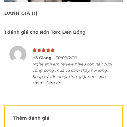
ĐÁNH GIÁ (1)
Mục lục bài viết
Chọn chọn size nón đúng cách:
1 đánh giá cho
Nón Torc Đen Bóng
Review chi tiết nón fullface TORC:
Kiểu dáng nón fullface TORC nhìn tổng thể khá
đẹp, thực tế còn đẹp hơn nhiều nha.
Hiện sản phẩm Torc đen bóng đã có mặt tại Chuỗi cửa
Được xếp
Hà Giang
–
30/08/2019
hàng Nón Trùm:
hạng
5
5
Nghe anh em reivew nhiều con này cuối
sao
cùng cũng mua và cảm thấy hài lòng.
Chọn chọn size nón đúng cách:
Shop tư vấn nhiệt tình, giặt nón sạch
thơm. Cảm ơn.
Review chi tiết
nón fullface TORC
:
Xem nhiều hơn tại
Kênh Youtube của Nón Trùm
.
Thêm đánh giá
Bộ lót của
mũ fullface TORC
cực kỳ êm, êm hơn