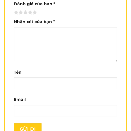
LS2, Yohe rất nhiều, lót của nón cũng dày hơn mặc
Đánh giá của bạn
*
dù cùng size.
Nhận xét của bạn
*
Tên
Email
Đuôi gió
khá đẹp, kiểu dáng nhọn hơn, giúp
nón
fullface TORC
cân bằng động lực học khi chạy
nhanh.