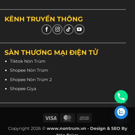
KÊNH TRUYỀN THÔNG
SÀN THƯƠNG MẠI ĐIỆN TỬ
Tiktok Nón Trùm
Shopee Nón Trùm
Shopee Nón Trùm 2
nón fullface TORC đen
có hỗ trợ
gắn pinlock
chống sương mù nhé. Cùng phần khúc
mũ TORC
Shopee Giya
là Yohe 967 không có hỗ trợ.
Visa
MasterCard
Cash
On
Copyright 2026 ©
www.nontrum.vn - Design & SEO By
Delivery