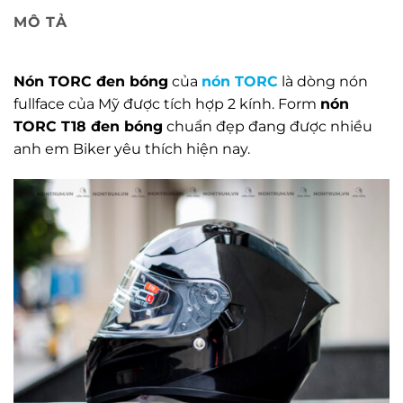
MÔ TẢ
Nón TORC đen bóng
của
nón TORC
là dòng nón
fullface của Mỹ được tích hợp 2 kính. Form
nón
TORC T18 đen bóng
chuẩn đẹp đang được nhiều
anh em Biker yêu thích hiện nay.