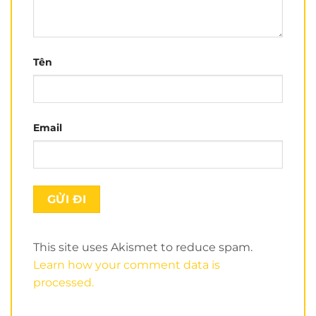
Nón có thể lật hàm, nên tính linh hoạt và thoải mái cao.
Nón có 2 kính phù hợp đi xa và gần.
Có thể tháo toàn bộ lót của nón.
Tên
Nhược điểm:
Nón 950
hơi nặng nếu chưa người chưa biết đội nón
fullface lật hàm.
Email
This site uses Akismet to reduce spam.
Learn how your comment data is
processed.