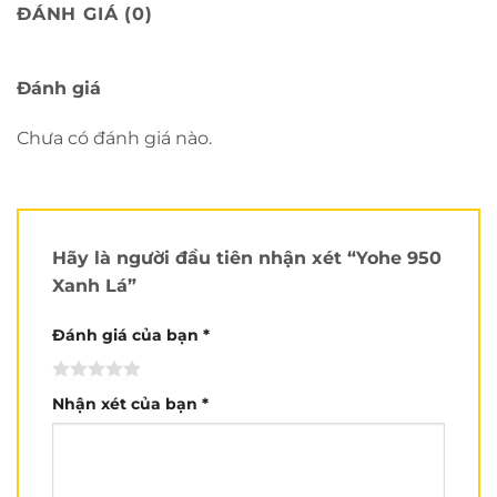
ĐÁNH GIÁ (0)
Trọng lượng:
Khoảng 1,450 gram.
Màu sắc:
Đen và xám.
Đánh giá
Đạt chuẩn:
ECE, DOT và Quatest của VN.
Chưa có đánh giá nào.
Vỏ:
ABS
Xốp:
EPS
Lót:
Vải lót cao cấp, có thể tháo rời.
Ốp tai:
Có thể tháo rời.
Hãy là người đầu tiên nhận xét “Yohe 950
Xanh Lá”
Made in:
China
Brand:
Yohe
Đánh giá của bạn
*
Tình trạng:
Mới 100%
Nhận xét của bạn
*
Ưu điểm:
Chất lượng cao và tính ổn định vượt trội là điểm mạnh
rõ rệt.