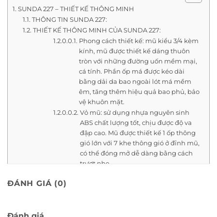
SUNDA 227 – THIẾT KẾ THÔNG MINH
THÔNG TIN SUNDA 227:
THIẾT KẾ THÔNG MINH CỦA SUNDA 227:
Phong cách thiết kế: mũ kiểu 3/4 kèm
kính, mũ được thiết kế dáng thuôn
tròn với những đường uốn mềm mại,
cá tính. Phần ốp má được kéo dài
bằng dải da bao ngoài lót má mềm
êm, tăng thêm hiệu quả bao phủ, bảo
vệ khuôn mặt.
Vỏ mũ: sử dụng nhựa nguyên sinh
ABS chất lượng tốt, chịu được độ va
đập cao. Mũ được thiết kế 1 ốp thông
gió lớn với 7 khe thông gió ở đỉnh mũ,
có thể đóng mở dễ dàng bằng cách
trượt nhẹ.
Xốp mũ: Là bộ phận quan trọng của
ĐÁNH GIÁ (0)
mũ, được thiết kế để có thể hấp thụ
lực khi xảy ra tai nạn. Trên xốp mũ có
2 khe thông khí và 2 lỗ thông gió,
tương ứng với bộ phận thông gió trên
Đánh giá