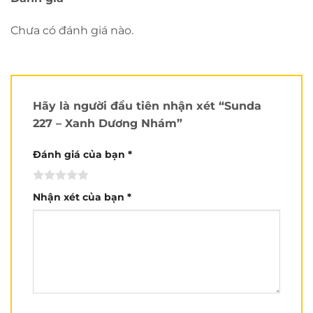
vỏ mũ, giúp tăng cường hiệu quả
tuần hoàn không khí, thoáng mát
Chưa có đánh giá nào.
cho người sử dụng.
Kính: Được làm từ vật liệu PC chất
lượng cao, đã qua xử lý đặc biệt, cho
góc quan sát rộng, hình ảnh rõ nét,
trung thực, không bị chói đèn, chống
Hãy là người đầu tiên nhận xét “Sunda
trầy xước. Kính có khả năng chống tia
227 – Xanh Dương Nhám”
UV 400 giúp bảo vệ da và mắt người
sử dụng. Kính được thiết kế tháo lắp
Đánh giá của bạn
*
dễ dàng bằng tay không, không cần
sử dụng dụng cụ hỗ trợ.
Khóa mũ: sử dụng khóa E8 độc
Nhận xét của bạn
*
quyền của công ty TNHH Long Huei
dễ đóng, mở, chịu được lực kéo
mạnh, chắc chắn, đảm bảo an toàn
tốt nhất cho người sử dụng.
Dây mũ: dài, chắc chắn, có thể điều
chỉnh linh hoạt phù hợp với nhu cầu
của người sử dụng.
Lót mũ: Sử dụng chất liệu vải cao cấp,