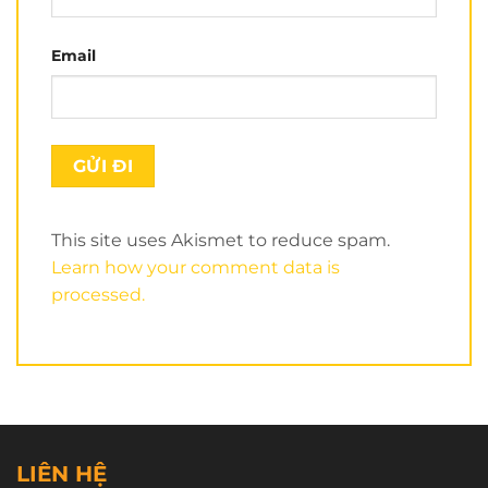
Email
This site uses Akismet to reduce spam.
Learn how your comment data is
processed.
Nón xe đạp
Royal MD16 carbon
là thiết kế đơn giản,
gọn nhé. Đặc biệt kiểu dáng
giống POC P1 90%
,
LIÊN HỆ
POC P1 có giá tới 850,000vnđ còn nón Royal MD16