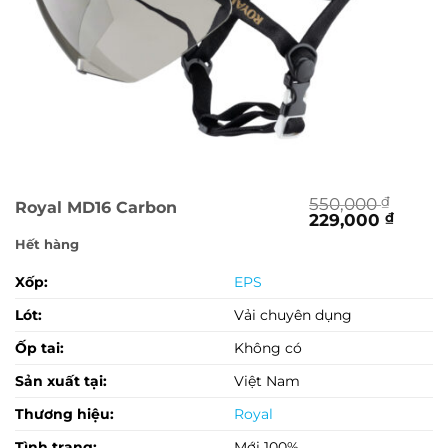
550,000
₫
Royal MD16 Carbon
Giá
Giá
229,000
₫
gốc
hiện
Hết hàng
là:
tại
550,000 ₫.
là:
Xốp:
EPS
229,0
Lót:
Vải chuyên dụng
Ốp tai:
Không có
Sản xuất tại:
Việt Nam
Thương hiệu:
Royal
Tình trạng:
Mới 100%