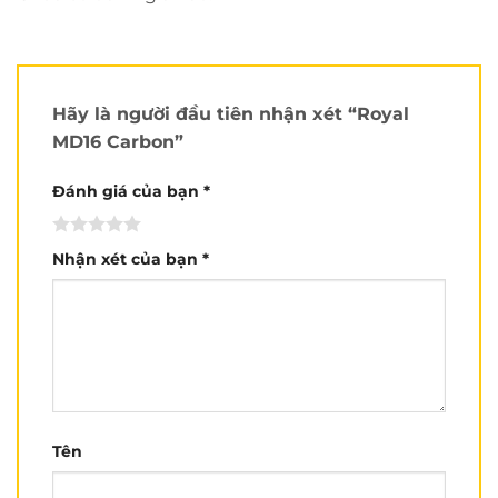
Mục lục bài viết
Hãy là người đầu tiên nhận xét “Royal
MD16 Carbon”
Reivew chi tiết nón xe đạp Royal MD16 carbon:
Tóm lại:
Đánh giá của bạn
*
Reivew chi tiết nón xe đạp
Royal MD16 carbon
:
Nhận xét của bạn
*
Tên