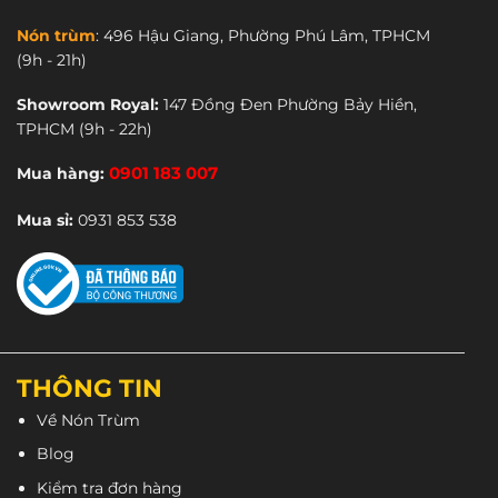
chỉ 550,000vnđ
rẻ hơn gần 40%
. Lỗ thông gió được
Nón trùm
:
496 Hậu Giang, Phường Phú Lâm, TPHCM
thiết kế kiểu dáng khí động học mang lại cảm giác
(9h - 21h)
thông thoáng, thoải mái và giảm lực cản tối đa khi
di chuyển.
Showroom Royal:
147 Đồng Đen Phường Bảy Hiền,
TPHCM
(9h - 22h)
Mua hàng:
0901 183 007
Mua sỉ:
0931 853 538
THÔNG TIN
Về Nón Trùm
Blog
Kiểm tra đơn hàng