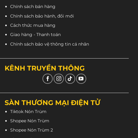
Chính sách bán hàng
Chính sách bảo hành, đổi mới
Cách thức mua hàng
Giao hàng - Thanh toán
Lớp đệm được chế tạo bằng vật liệu Poly Source
Chính sách bảo vệ thông tin cá nhân
nén dưới áp suất cao được nhập khẩu từ Mỹ tạo
được sự cứng cấp, hấp thụ xung lực khi va đập tốt
giúp
nón Royal MD16 carbon
bảo vệ đầu an toàn
KÊNH TRUYỀN THÔNG
cho người sử dụng.
SÀN THƯƠNG MẠI ĐIỆN TỬ
Tiktok Nón Trùm
Shopee Nón Trùm
Shopee Nón Trùm 2