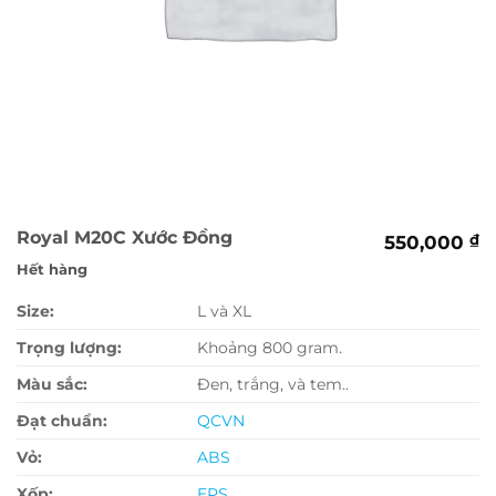
Royal M20C Xước Đồng
550,000
₫
Hết hàng
Size:
L và XL
Trọng lượng:
Khoảng 800 gram.
Màu sắc:
Đen, trắng, và tem..
Đạt chuẩn:
QCVN
Vỏ:
ABS
Xốp:
EPS