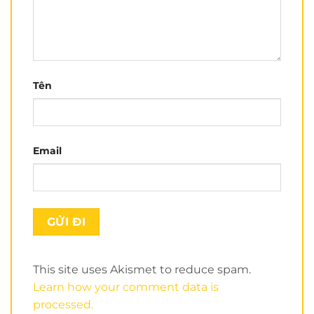
Tên
Email
This site uses Akismet to reduce spam.
Learn how your comment data is
processed.
Review chi tiết nón bảo hiểm
Royal M20C
do đội