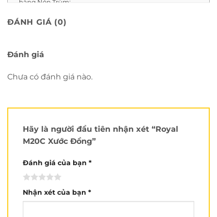
hàng Nón Trùm:
ĐÁNH GIÁ (0)
Cách đo size đúng cách:
Đánh giá
Chưa có đánh giá nào.
Review chi tiết Royal M20C
xước đồng
:
Hãy là người đầu tiên nhận xét “Royal
M20C Xước Đồng”
Đánh giá của bạn
*
Nhận xét của bạn
*