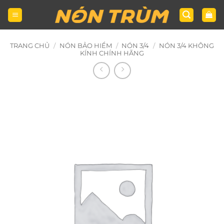
Bỏ
qua
nội
dung
TRANG CHỦ
/
NÓN BẢO HIỂM
/
NÓN 3/4
/
NÓN 3/4 KHÔNG
KÍNH CHÍNH HÃNG