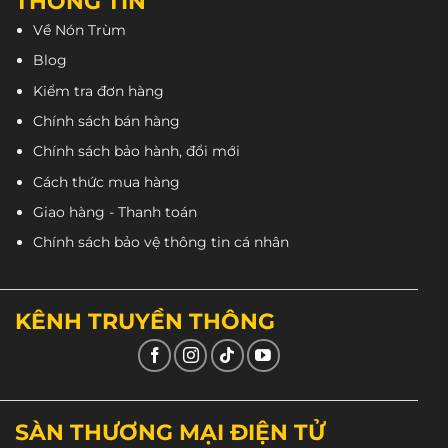
THÔNG TIN
Về Nón Trùm
Blog
Ngoài ra, ốp tai và lót có thể tháo rời một cách dễ
Kiểm tra đơn hàng
dàng. Đây là điều tuyệt vời ở
Royal M20C
vì giúp
Chính sách bán hàng
khách hàng có thể vệ sinh nón sạch sẽ.
Chính sách bảo hành, đổi mới
Cách thức mua hàng
Giao hàng - Thanh toán
Chính sách bảo vệ thông tin cá nhân
KÊNH TRUYỀN THÔNG
SÀN THƯƠNG MẠI ĐIỆN TỬ