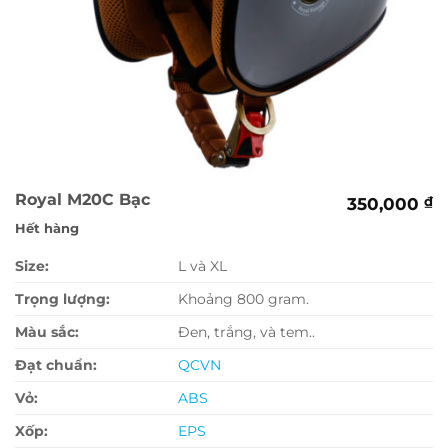
Royal M20C Bạc
350,000
₫
Hết hàng
Size:
L và XL
Trọng lượng:
Khoảng 800 gram.
Màu sắc:
Đen, trắng, và tem..
Đạt chuẩn:
QCVN
Vỏ:
ABS
Xốp:
EPS