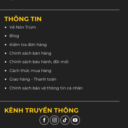
THÔNG TIN
Ngoài ra, ốp tai và lót có thể tháo rời một cách dễ
dàng. Đây là điều tuyệt vời ở
Royal M20C
vì giúp
Về Nón Trùm
khách hàng có thể vệ sinh nón sạch sẽ.
Blog
Kiểm tra đơn hàng
Chính sách bán hàng
Chính sách bảo hành, đổi mới
Cách thức mua hàng
Giao hàng - Thanh toán
Chính sách bảo vệ thông tin cá nhân
KÊNH TRUYỀN THÔNG