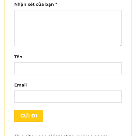
Nhận xét của bạn
*
Tên
Email
Review chi tiết nón bảo hiểm
Royal M20C
do đội
ngũ Nón Trùm thực hiện