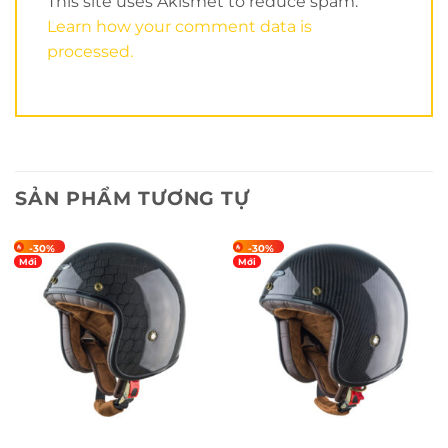
This site uses Akismet to reduce spam.
Learn how your comment data is
Xem nhiều hơn tại
Kênh Youtube của Nón Trùm
.
processed.
Điều thu hút đầu tiên của nón
Royal M20C
đó là
kiểu dáng nón 3/4 thời trang. Nón 3/4 có rất nhiều
kiểu dáng và Royal M20C có kiểu dáng hài hòa,
mang phong cách thời trang nhất.
SẢN PHẨM TƯƠNG TỰ
-30%
-30%
Mới
Mới