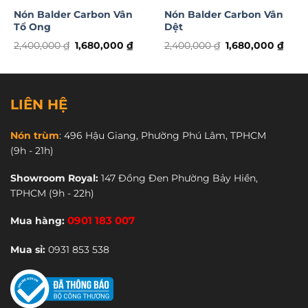
Nón Balder Carbon Vân
Nón Balder Carbon Vân
Tổ Ong
Dệt
Bộ lót của Royal M20C rất tốt.
Giá
Giá
Giá
Giá
2,400,000
₫
1,680,000
₫
2,400,000
₫
1,680,000
₫
gốc
hiện
gốc
hiện
là:
tại
là:
tại
Tiếp theo là ốp tai của nón êm và thoáng mát, độ
2,400,000 ₫.
là:
2,400,000 ₫.
là:
1,680,000 ₫.
1,680
thấm hút mồ hôi cao nhờ chất liệu vải thấm hút
màu nâu đất. Lót được may liền mạch tạo nên sự
LIÊN HỆ
sang trọng cho nón.
Nón trùm
:
496 Hậu Giang, Phường Phú Lâm, TPHCM
(9h - 21h)
Showroom Royal:
147 Đồng Đen Phường Bảy Hiền,
TPHCM
(9h - 22h)
Mua hàng:
0901 183 007
Mua sỉ:
0931 853 538