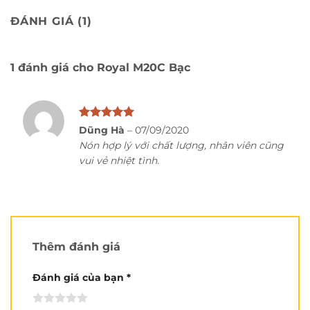
ĐÁNH GIÁ (1)
Cách đo size đúng cách:
1 đánh giá cho
Royal M20C Bạc
Được xếp
Dũng Hà
–
07/09/2020
hạng
5
5
Nón hợp lý với chất lượng, nhân viên cũng
sao
vui vẻ nhiệt tình.
Review chi tiết Royal M20C bạc:
Thêm đánh giá
Đánh giá của bạn
*