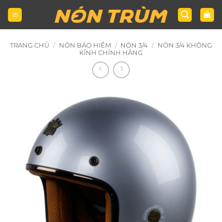
Bỏ
qua
nội
dung
TRANG CHỦ
/
NÓN BẢO HIỂM
/
NÓN 3/4
/
NÓN 3/4 KHÔNG
KÍNH CHÍNH HÃNG