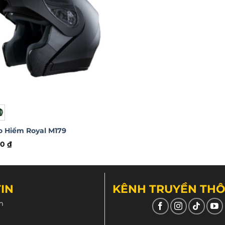
 Hiểm Royal M179
00
₫
IN
KÊNH TRUYỀN TH
m