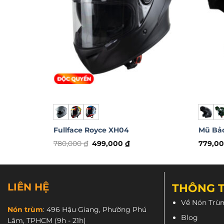
Fullface Royce XH04
Mũ Bảo
Giá
Giá
780,000
₫
499,000
₫
779,0
gốc
hiện
Sản
Sản
là:
tại
phẩm
phẩm
780,000 ₫.
là:
499,000 ₫.
này
này
LIÊN HỆ
THÔNG T
có
có
nhiều
nhiều
Về Nón Trù
biến
biến
Nón trùm
:
496 Hậu Giang, Phường Phú
Blog
Lâm, TPHCM
(9h - 21h)
thể.
thể.