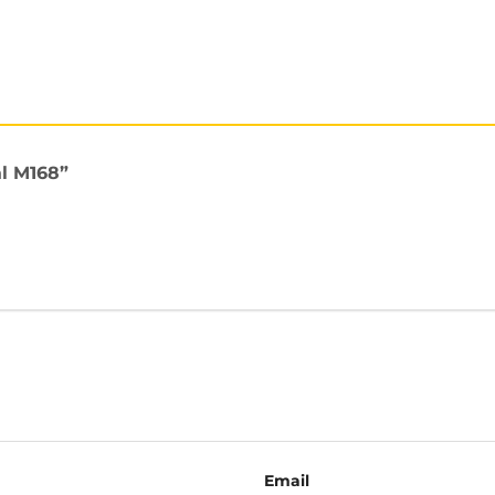
al M168”
Email