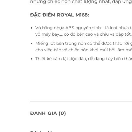
những chiếc nón chất lượng nhất, đáp ứng 
ĐẶC ĐIỂM ROYAL M168:
Vỏ bằng nhựa ABS nguyên sinh – là loại nhựa t
vỏ máy bay…. có độ bền cao và chịu va đập tốt.
Miếng lót bên trong nón có thể được tháo rời 
cho việc bảo vệ chiếc nón khỏi mùi hôi, ẩm m
Thiết kế cằm lật độc đáo, dễ dàng tùy biến thà
ĐÁNH GIÁ (0)