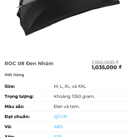
1,150,000
₫
ROC 08 Đen Nhám
Giá
Giá
1,035,000
₫
gốc
hiện
Hết hàng
là:
tại
1,150,000 ₫.
là:
Size:
M, L, XL, và XXL
1,035
Trọng lượng:
Khoảng 1350 gram.
Màu sắc:
Đen và tem.
Đạt chuẩn:
QCVN
Vỏ:
ABS
Xốp:
EPS