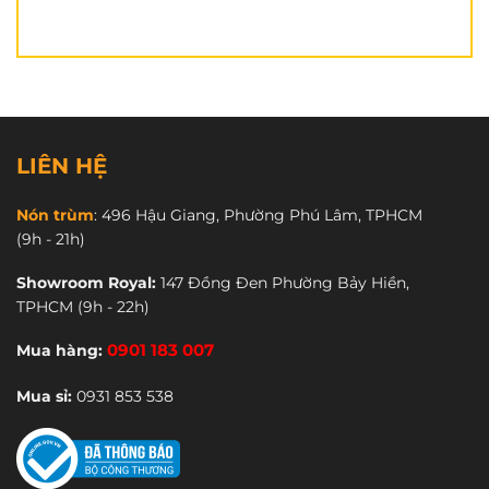
CN Quận 10
: 150A Hồ Bá Kiện.
CN Bình Thạnh
: 264 Bùi Hữu Nghĩa.
CN Thủ Đức
: 2A Đường Số 17.
CN Gò Vấp:
271 Quang Trung.
CN Quận 6:
496 Hậu Giang.
LIÊN HỆ
CN Tân Bình
: 299 Lê Văn Sỹ.
Nón trùm
:
496 Hậu Giang, Phường Phú Lâm, TPHCM
CN Quận 11:
269 Âu Cơ
(9h - 21h)
1900 3123
CSKH:
Showroom Royal:
147 Đồng Đen Phường Bảy Hiền,
TPHCM
(9h - 22h)
Bài viết về nón ROC R01:
Mua hàng:
0901 183 007
1. So sánh nón ROC R01 với Yohe 978.
Mua sỉ:
0931 853 538
2. Điểm danh 5 mẫu nón fullface dưới 1 triệu.