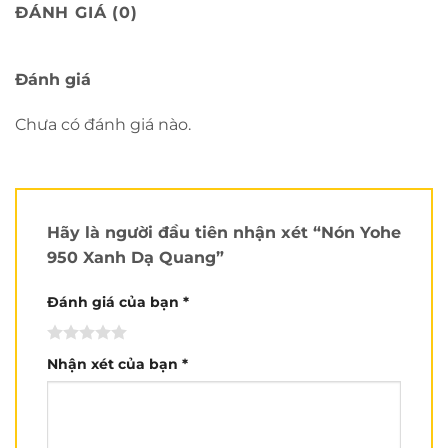
ĐÁNH GIÁ (0)
Màu sắc:
Đen và xám.
Đạt chuẩn:
ECE, DOT và Quatest của VN.
Đánh giá
Vỏ:
ABS
Chưa có đánh giá nào.
Xốp:
EPS
Lót:
Vải lót cao cấp, có thể tháo rời.
Ốp tai:
Có thể tháo rời.
Made in:
China
Hãy là người đầu tiên nhận xét “Nón Yohe
950 Xanh Dạ Quang”
Brand:
Yohe
Tình trạng:
Mới 100%
Đánh giá của bạn
*
Ưu điểm:
Nhận xét của bạn
*
Chất lượng cao và tính ổn định vượt trội là điểm mạnh
rõ rệt.
Nón có thể lật hàm, nên tính linh hoạt và thoải mái cao.