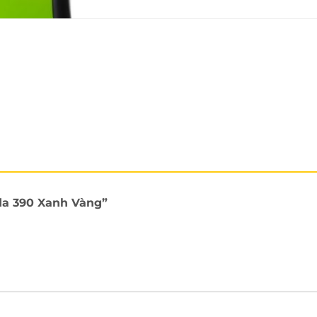
nda 390 Xanh Vàng”
ược bán trên toàn cầu với hơn 30 quốc gia trên thế giới.
s. Một thương hiệu rất quen thuộc với người dân Việt 