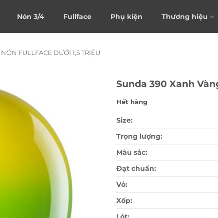
Nón 3/4
Fullface
Phụ kiện
Thương hiệu
NÓN FULLFACE DƯỚI 1,5 TRIỆU
Sunda 390 Xanh Vàn
Hết hàng
Size:
Trọng lượng:
Màu sắc:
Đạt chuẩn:
Vỏ:
Xốp:
Lót: