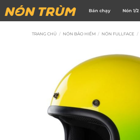
Bỏ
Bán chạy
Nón 1/2
qua
nội
dung
TRANG CHỦ
/
NÓN BẢO HIỂM
/
NÓN FULLFACE
/