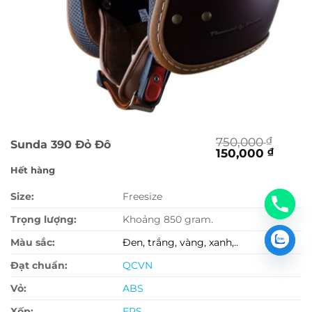
750,000
₫
Sunda 390 Đỏ Đô
Giá
Giá
150,000
₫
gốc
hiện
Hết hàng
là:
tại
750,000 ₫.
là:
Size:
Freesize
150,00
Trọng lượng:
Khoảng 850 gram.
Màu sắc:
Đen, trắng, vàng, xanh,..
Đạt chuẩn:
QCVN
Vỏ:
ABS
Xốp:
EPS