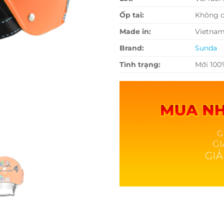
Ốp tai:
Không 
Made in:
Vietna
Brand:
Sunda
Tình trạng:
Mới 100