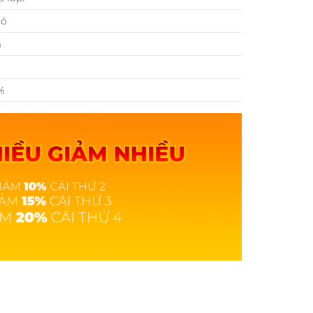
có
m
%