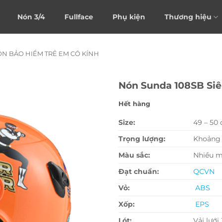
Nón 3/4
Fullface
Phụ kiện
Thương hiệu
N BẢO HIỂM TRẺ EM CÓ KÍNH
Nón Sunda 108SB Si
Hết hàng
Size:
49 – 50
Trọng lượng:
Khoảng 
Màu sắc:
Nhiều 
Đạt chuẩn:
QCVN
Vỏ:
ABS
Xốp:
EPS
Lót:
Vải lưới 