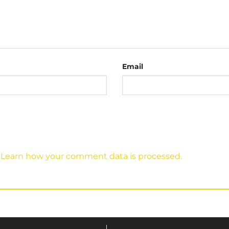
 Trùm
.
 nhân cam
đang được bán tại Chuỗi N
Email
ôn.
.
Learn how your comment data is processed.