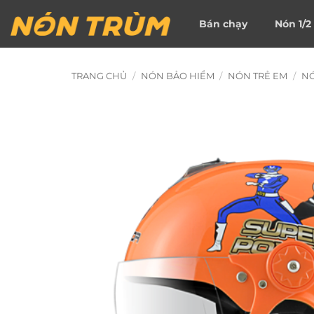
Bỏ
Bán chạy
Nón 1/2
qua
nội
dung
TRANG CHỦ
/
NÓN BẢO HIỂM
/
NÓN TRẺ EM
/
NÓ