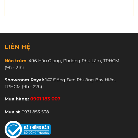
LIÊN HỆ
Nón trùm
:
496 Hậu Giang, Phường Phú Lâm, TPHCM
(9h - 21h)
Showroom Royal:
147 Đồng Đen Phường Bảy Hiền,
TPHCM
(9h - 22h)
Vỏ nón
Royal M266
được làm từ ABS nguyên sinh,
Mua hàng:
0901 183 007
giúp chống va đập mạnh vào nón. Nón Royal
M266
có 2 kính nên rất thuận lợi khi di chuyển. 1 kính che
Mua sỉ:
0931 853 538
bụi, gió, mưa, côn trùng; 1 lớp bên trong nhỏ hơn
như kính râm che chói nắng. Bạn có thể kéo kính
lên xuống linh hoạt bằng thao tác đơn giản. Phần