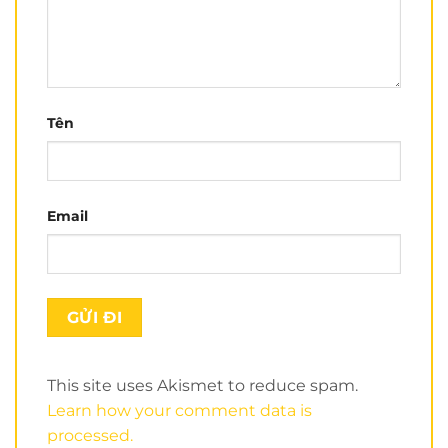
Điểm thu hút đầu tiên đó là form nón của
Royal
M266
rất đẹp. Đường nét của form nhìn rất mạnh
mẽ. Kiểu nón không quá nhọn theo phong cách
sport như
ROC R01
hay
ROC R05
và cũng không
Tên
quá tròn như nón
Royal M136
,..
Email
This site uses Akismet to reduce spam.
Learn how your comment data is
processed.