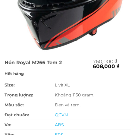
760,000
₫
Nón Royal M266 Tem 2
Giá
Giá
608,000
₫
gốc
hiện
Hết hàng
là:
tại
760,000 ₫.
là:
Size:
L và XL
608,0
Trọng lượng:
Khoảng 1150 gram.
Màu sắc:
Đen và tem..
Đạt chuẩn:
QCVN
Vỏ:
ABS
Xốp:
EPS