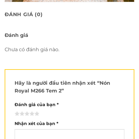
ĐÁNH GIÁ (0)
Mục lục bài viết
Chọn chọn size nón đúng cách:
Đánh giá
Review chi tiết Royal M266:
Hiện Royal M266 sắp có mặt tại Nón Trùm:
Chưa có đánh giá nào.
Chọn chọn size nón đúng cách:
Hãy là người đầu tiên nhận xét “Nón
Royal M266 Tem 2”
Đánh giá của bạn
*
Review chi tiết Royal M266:
Nhận xét của bạn
*
Xem nhiều hơn tại kênh
Youtube của Nón Trùm