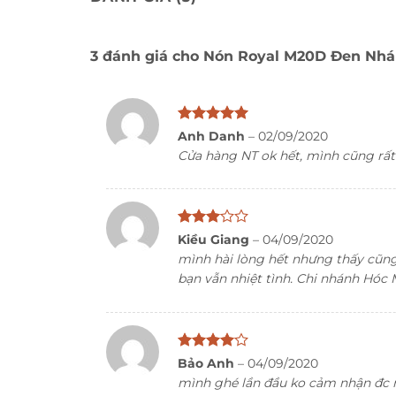
3 đánh giá cho
Nón Royal M20D Đen Nh
Thiết kế phối da đẳng cấp của 
Được xếp
Anh Danh
–
02/09/2020
hạng
5
5
Cửa hàng NT ok hết, mình cũng rất h
sao
Được
Kiều Giang
–
04/09/2020
xếp
mình hài lòng hết nhưng thấy cũng
hạng
3
bạn vẫn nhiệt tình. Chi nhánh Hóc
5 sao
Được
Bảo Anh
–
04/09/2020
xếp hạng
mình ghé lần đầu ko cảm nhận đc n
4
5 sao