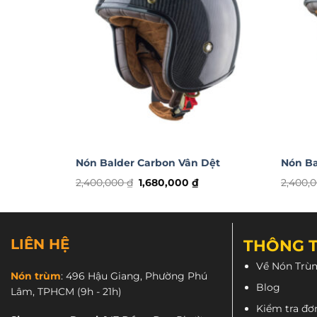
Nón Balder Carbon Vân Dệt
Nón Ba
Giá
Giá
2,400,000
₫
1,680,000
₫
2,400,
gốc
hiện
là:
tại
2,400,000 ₫.
là:
1,680,000 ₫.
Tiếp theo là lớp lót vải thoáng mát, độ th
LIÊN HỆ
THÔNG T
Về Nón Trù
Nón trùm
:
496 Hậu Giang, Phường Phú
Blog
Lâm, TPHCM
(9h - 21h)
Kiểm tra đơ