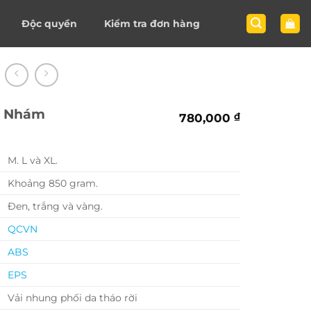
Độc quyền
Kiểm tra đơn hàng
n Nhám
780,000
₫
M. L và XL.
Khoảng 850 gram.
Đen, trắng và vàng.
QCVN
ABS
EPS
Vải nhung phối da tháo rời