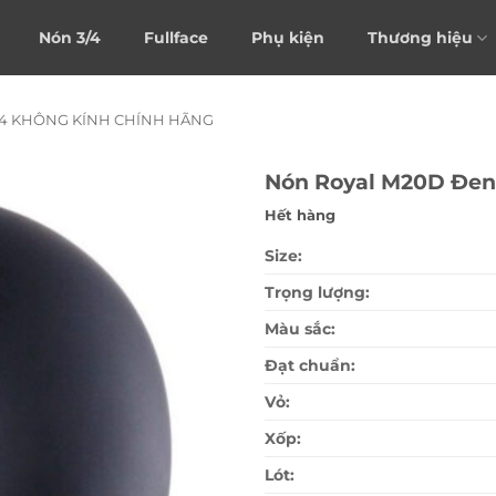
Nón 3/4
Fullface
Phụ kiện
Thương hiệu
/4 KHÔNG KÍNH CHÍNH HÃNG
Nón Royal M20D Đe
Hết hàng
Size:
Trọng lượng:
Màu sắc:
Đạt chuẩn:
Vỏ:
Xốp:
Lót: