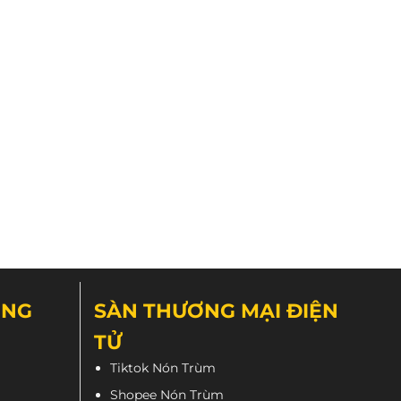
ng trọng cho nón.
ÔNG
SÀN THƯƠNG MẠI ĐIỆN
TỬ
Tiktok Nón Trùm
Shopee Nón Trùm