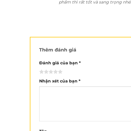
phẩm thì rất tốt và sang trọng nhé
Thêm đánh giá
Đánh giá của bạn
*
Nhận xét của bạn
*
Điều thu hút đầu tiên của nón
Royal M20
rất phù hợp với mọi kích cỡ đầu của người