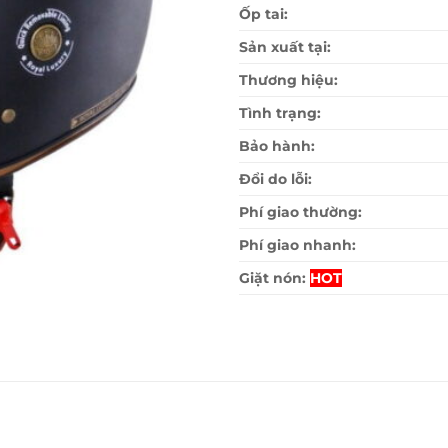
Ốp tai:
Sản xuất tại:
Thương hiệu:
Tình trạng:
Bảo hành:
Đổi do lỗi:
Phí giao thường:
Phí giao nhanh:
Giặt nón:
HOT