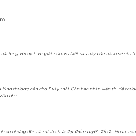
ám
Royal M20D đen nhám:
ài lòng với dịch vụ giặt nón, ko biết sau này bảo hành sẽ ntn th
 bình thường nên cho 3 vậy thôi. Còn bạn nhân viên thì dễ thươ
 Môn nhé.
hiều nhưng đối với mình chưa đạt điểm tuyệt đối đc. Nhân viên 