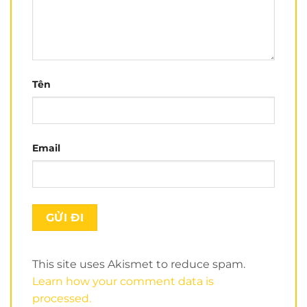
Tên
Xem nhiều hơn tại kênh
Youtube của Nón Trùm
Điểm thu hút đầu tiên đó là form nón của
ROC R05
Email
V4 đỏ
rất đẹp. Đường nét của form nhìn rất mạnh
mẽ. Kiểu nón không quá nhọn theo phong cách
sport như
ROC R01
và
cũng không quá tròn như
nón
Royal M136
,..
This site uses Akismet to reduce spam.
Learn how your comment data is
processed.