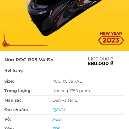
1,100,000
₫
Nón ROC R05 V4 Đỏ
Giá
Giá
880,000
₫
gốc
hiện
Hết hàng
là:
tại
1,100,000 ₫.
là:
Size:
M, L, XL và XXL
880,0
Trọng lượng:
Khoảng 1350 gram.
Màu sắc:
Đen và tem..
Đạt chuẩn:
QCVN
Vỏ:
ABS
Xốp:
EPS