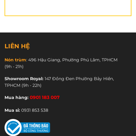
LIÊN HỆ
Nón trùm
:
496 Hậu Giang, Phường Phú Lâm, TPHCM
(9h - 21h)
Vỏ nón
ROC R05 V4 đỏ
được làm từ ABS nguyên
Showroom Royal:
147 Đồng Đen Phường Bảy Hiền,
sinh, giúp chống va đập mạnh vào nón.
TPHCM
(9h - 22h)
Mua hàng:
0901 183 007
Mua sỉ:
0931 853 538