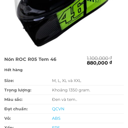
1,100,000
₫
Nón ROC R05 Tem 46
Giá
Giá
880,000
₫
gốc
hiện
Hết hàng
là:
tại
1,100,000 ₫.
là:
Size:
M, L, XL và XXL
880,0
Trọng lượng:
Khoảng 1350 gram.
Màu sắc:
Đen và tem..
Đạt chuẩn:
QCVN
Vỏ:
ABS
Xốp:
EPS