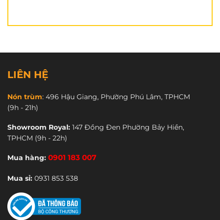
LIÊN HỆ
Nón trùm
:
496 Hậu Giang, Phường Phú Lâm, TPHCM
(9h - 21h)
Vỏ nón
ROC R05 tem 46
được làm từ ABS nguyên
Showroom Royal:
147 Đồng Đen Phường Bảy Hiền,
sinh, giúp chống va đập mạnh vào nón.
TPHCM
(9h - 22h)
Mua hàng:
0901 183 007
Mua sỉ:
0931 853 538