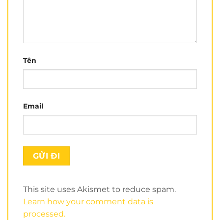
Tên
Xem nhiều hơn tại kênh
Youtube của Nón Trùm
Điểm thu hút đầu tiên đó là form nón của
ROC R05
Email
rất đẹp. Đường nét của form nhìn rất mạnh mẽ.
Kiểu nón không quá nhọn theo phong cách sport
như
ROC R01
và
cũng không quá tròn như nón
Royal M136
,..
This site uses Akismet to reduce spam.
Learn how your comment data is
processed.