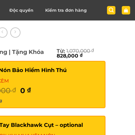
Độc quyền
Kiểm tra đơn hàng
Từ:
1,070,000
₫
ng | Tặng Khóa
Giá
Giá
828,000
₫
gốc
hiện
là:
tại
Nón Bảo Hiểm Hình Thú
1,070,000 ₫.
là:
828,000 ₫.
KÈM
Giá
Giá
000
0
₫
₫
gốc
hiện
g
là:
tại
150,000 ₫.
là:
0 ₫.
Tay Blackhawk Cụt – optional