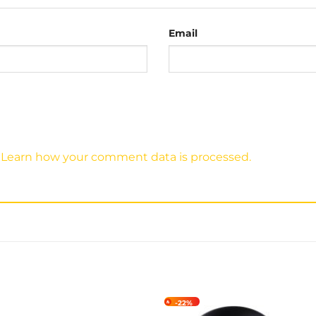
Email
 hàng Nón Trùm:
:
.
Learn how your comment data is processed.
-22%