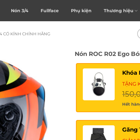
Nón 3/4
Fullface
Phụ kiện
Thương hiệu
/4 CÓ KÍNH CHÍNH HÃNG
Nón ROC R02 Ego Bó
Khóa 
TẶNG 
150,
Hết hàn
Găng 