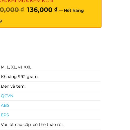
20% KHI MUA KÈM NÓN
Giá
Giá
70,000
136,000
₫
₫
—
Hết hàng
gốc
hiện
là:
tại
g
170,000 ₫.
là:
136,000 ₫.
M, L, XL, và XXL
Khoảng 992 gram.
Đen và tem.
QCVN
ABS
EPS
Vải lót cao cấp, có thể tháo rời.