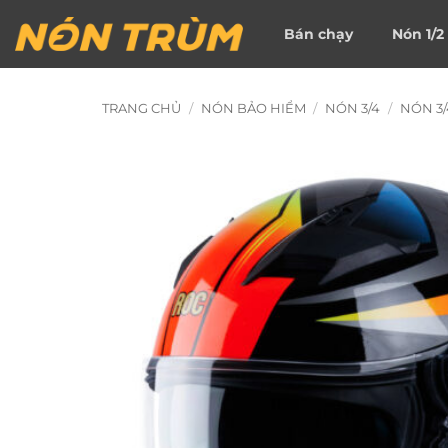
Bỏ
Bán chạy
Nón 1/2
qua
nội
dung
TRANG CHỦ
/
NÓN BẢO HIỂM
/
NÓN 3/4
/
NÓN 3