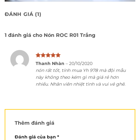
ĐÁNH GIÁ (1)
1 đánh giá cho
Nón ROC R01 Trắng
Mục lục bài viết
Chọn chọn size nón đúng cách:
Được xếp
Thanh Nhàn
–
20/10/2020
Review chi tiết sản phẩm:
hạng
5
5
nón rất tốt, tính mua Yh 978 mà đội mẫu
Hiện nón ROC R01 trắng đã có mặt tại chuỗi cửa
sao
này không theo kém gì mà giá rẻ hơn
hàng Nón Trùm:
nhiều. Nhân viên nhiệt tình và vui vẻ ghê.
Chọn chọn size nón đúng cách:
Thêm đánh giá
Đánh giá của bạn
*