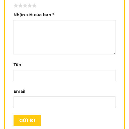
Review chi tiết sản phẩm:
Nhận xét của bạn
*
@nontrum
Trả lời @thamtinh11092004 nón fullface rẻ và an
toàn là mẫu nào?
#nónbảohiểm
#nontrum
♬ bgm_track_0133_cinematic_moody_minimalist
– Unknown
Tên
Email