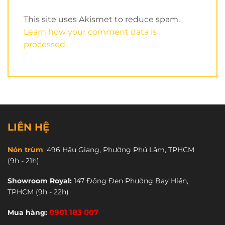
This site uses Akismet to reduce spam.
Learn how your comment data is
processed.
LIÊN HỆ
Nón trùm
:
496 Hậu Giang, Phường Phú Lâm, TPHCM
(9h - 21h)
Showroom Royal:
147 Đồng Đen Phường Bảy Hiền,
TPHCM
(9h - 22h)
Mua hàng:
0901 183 007