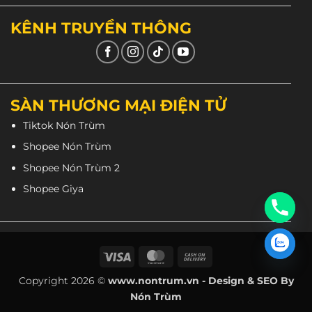
KÊNH TRUYỀN THÔNG
Trình
chơi
SÀN THƯƠNG MẠI ĐIỆN TỬ
Video
Tiktok Nón Trùm
Shopee Nón Trùm
Shopee Nón Trùm 2
Shopee Giya
Visa
MasterCard
Cash
On
Copyright 2026 ©
www.nontrum.vn - Design & SEO By
00:00
00:12
Delivery
Nón Trùm
Xem nhiều hơn tại kênh
Youtube của Nón Trùm