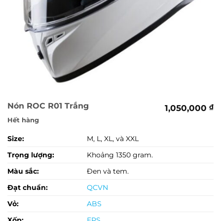
Nón ROC R01 Trắng
1,050,000
₫
Hết hàng
Size:
M, L, XL, và XXL
Trọng lượng:
Khoảng 1350 gram.
Màu sắc:
Đen và tem.
Đạt chuẩn:
QCVN
Vỏ:
ABS
Xốp:
EPS