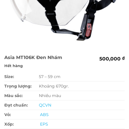
Asia MT106K Đen Nhám
500,000
₫
Hết hàng
Size:
57 – 59 cm
Trọng lượng:
Khoảng 670gr.
Màu sắc:
Nhiều màu
Đạt chuẩn:
QCVN
Vỏ:
ABS
Xốp:
EPS