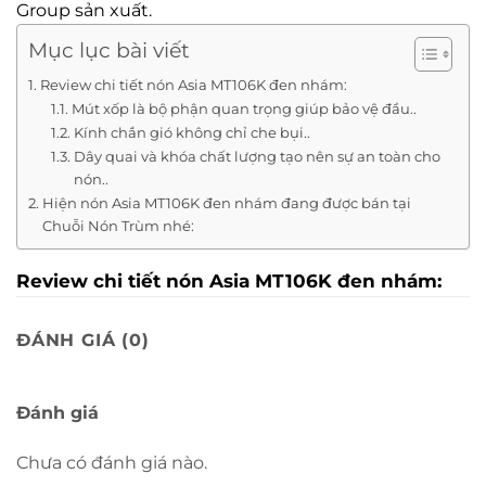
Group sản xuất.
Mục lục bài viết
Review chi tiết nón Asia MT106K đen nhám:
Mút xốp là bộ phận quan trọng giúp bảo vệ đầu..
Kính chắn gió không chỉ che bụi..
Dây quai và khóa chất lượng tạo nên sự an toàn cho
nón..
Hiện nón Asia MT106K đen nhám đang được bán tại
Chuỗi Nón Trùm nhé:
Review chi tiết nón
Asia MT106K đen nhám
:
Asia MT106K đen nhám
chỉ nặng ~670gr nên cảm giác rất
ĐÁNH GIÁ (0)
nhẹ đầu khi đội.
Lớp vỏ ngoài của mũ bảo hiểm
Asia
MT106K
được làm từ nhựa ABS nguyên sinh chống va đập
cực tốt. Nhựa ABS có đặc tính cứng, bền với nhiệt độ và
Đánh giá
hoá chất. Tính dẻo, dai giúp đảm bảo độ an toàn khi khách
hàng sử dụng trong thời gian dài.
Chưa có đánh giá nào.
Mút xốp là bộ phận quan trọng giúp bảo vệ đầu..