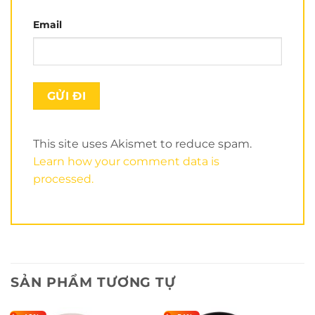
Dây quai
ASIA
an toàn chắc chắn, tăng chỉnh dễ
Email
dàng để ôm sát đầu. Giữ mũ cố định khi có tác
động cho bạn thoải mái lái xe. Phần ốp bên tai được
thiết kế hở giúp thoải mái và thoáng mát khi sử
dụng.
Khóa và ốc được làm từ inox 304 cao cấp
chống gỉ sét cực tốt, mang đến sự sang trọng đẳng
cấp.
Mũ bảo hiểm nửa đầu
Asia MT106K đen
This site uses Akismet to reduce spam.
nhám
chắc chắn sẽ không làm bạn thất vọng. Nón
Learn how your comment data is
Asia là sự chọn lựa tuyệt vời làm quà tặng cho người
processed.
yêu thương của mình.
Xem nhiều hơn tại
Kênh Youtube của Nón Trùm
.
Hiện
nón
Asia MT106K đen nhám
đang được
bán tại Chuỗi Nón Trùm nhé:
CN Tân Phú
: 80A Vườn Lài.
SẢN PHẨM TƯƠNG TỰ
CN Quận 10
: 150A Hồ Bá Kiện.