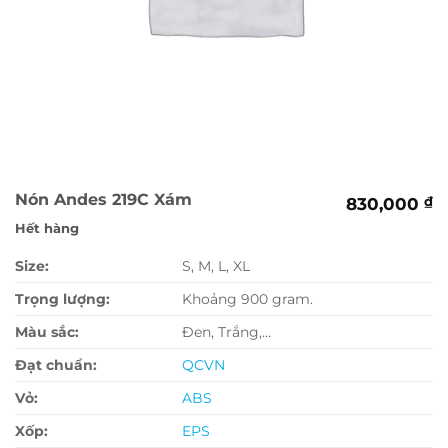
Nón Andes 219C Xám
830,000
₫
Hết hàng
Size:
S, M, L, XL
Trọng lượng:
Khoảng 900 gram.
Màu sắc:
Đen, Trắng,…
Đạt chuẩn:
QCVN
Vỏ:
ABS
Xốp:
EPS