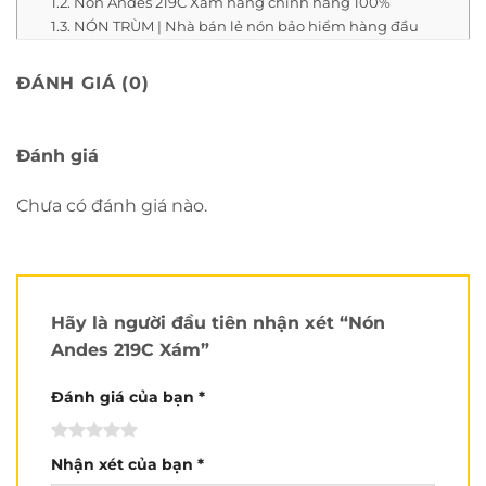
Nón Andes 219C Xám hàng chính hãng 100%
NÓN TRÙM | Nhà bán lẻ nón bảo hiểm hàng đầu
Việt Nam.
ĐÁNH GIÁ (0)
Review chi tiết mẫu N
ón Andes 219C
Xám
:
Đánh giá
Xem nhiều video hơn tại
Kênh Youtube của Nón
Chưa có đánh giá nào.
Trùm
.
Lớp vỏ ngoài
của N
ón Andes 219C Xám
được làm từ
nhựa ABS nguyên sinh cho lớp vỏ cứng cáp chống va đập
cực tốt. Nhựa ABS có đặc tính cứng, bền với nhiệt độ và
Hãy là người đầu tiên nhận xét “Nón
hoá chất; tính dẻo, dai giúp đảm bảo độ an toàn khi khách
Andes 219C Xám”
hàng sử dụng trong thời gian dài.
Đánh giá của bạn
*
Nhận xét của bạn
*