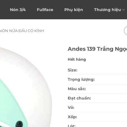
Nón 3/4
Fullface
Phụ kiện
Thương hiệu
NÓN NỬA ĐẦU CÓ KÍNH
Andes 139 Trắng Ngọ
Hết hàng
Size:
Trọng lượng:
Màu sắc:
Đạt chuẩn:
Vỏ:
Xốp:
Lót: