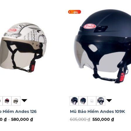
-9%
ế có kính che hết mắt âm bên trong nón. Kiểu dáng này 
 Hiểm Andes 126
Mũ Bảo Hiểm Andes 109K
Giá
Giá
00
₫
–
580,000
₫
605,000
₫
550,000
₫
gốc
hiện
Sản
là:
tại