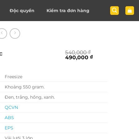
Độc quyền
Kiểm tra đơn hàng
540,000
₫
c
Giá
Giá
490,000
₫
gốc
hiện
là:
tại
540,000 ₫.
là:
Freesize
490,000 ₫.
Khoảng 550 gram.
Đen, trắng, hồng, xanh.
QCVN
ABS
EPS
Vải lưới 3 lớp.