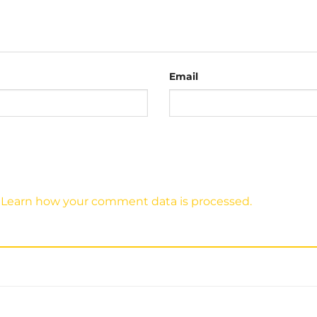
Email
g kim loại rất sang trọng. Được đúc cứng và nổi ra ngoà
.
Learn how your comment data is processed.