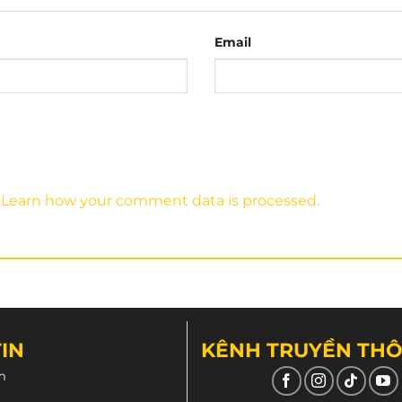
Email
ôn.
m).
.
Learn how your comment data is processed.
IN
KÊNH TRUYỀN TH
m