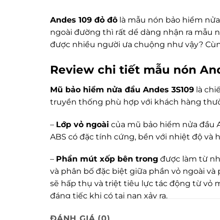
Andes 109 đỏ đô
là mẫu nón bảo hiểm nửa
ngoài đường thì rất dể dàng nhận ra mẫu n
được nhiều người ưa chuộng như vậy? Cù
Review chi tiết mẫu nón An
Mũ bảo hiểm nửa đầu Andes 3S109
là chi
truyền thống phù hợp với khách hàng thư
–
Lớp vỏ ngoài
của mũ bảo hiểm nửa đầu An
ABS có đặc tính cứng, bền với nhiệt độ và 
–
Phần mút xốp bên trong
được làm từ nhự
và phân bố đặc biệt giữa phần vỏ ngoài v
sẽ hấp thụ và triệt tiêu lực tác động từ v
đáng tiếc khi có tai nạn xảy ra.
–
Lớp vải lót 3S (sạch sẽ – sảng khoái – s
ĐÁNH GIÁ (0)