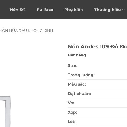
Nón 3/4
Fullface
Phụ kiện
Thương hiệu
NÓN NỬA ĐẦU KHÔNG KÍNH
Nón Andes 109 Đỏ Đ
Hết hàng
Size:
Trọng lượng:
Màu sắc:
Đạt chuẩn:
Vỏ:
Xốp:
Lót: