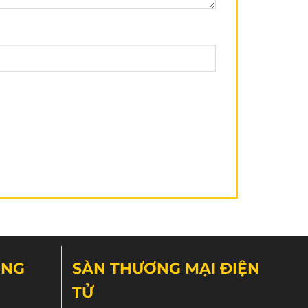
ÔNG
SÀN THƯƠNG MẠI ĐIỆN
TỬ