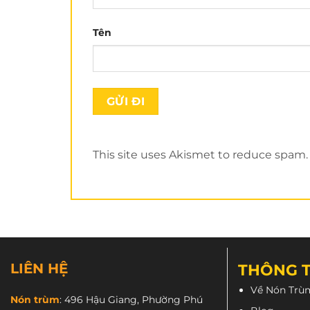
CN2
: 150A Hồ Bá Kiện, Quận 10.
Tên
CN3
: 264 Bùi Hữu Nghĩa, Bình Thạnh.
CN4
: 2A Đường Số 17, Linh Chiểu, Thủ Đức.
CN5:
2/5 Nguyễn Ảnh Thủ, Trung Chánh, Hóc M
CN6:
271 Quang Trung, Gò Vấp (Đối diện Vinco
CN7:
496 Hậu Giang, Phường 12, Quận 6.
1900 3123
CSKH:
This site uses Akismet to reduce spam
Zalo:
0901 183 007
Mua sỉ: 0
931 853 538
LIÊN HỆ
THÔNG T
Về Nón Trù
Nón trùm
:
496 Hậu Giang, Phường Phú