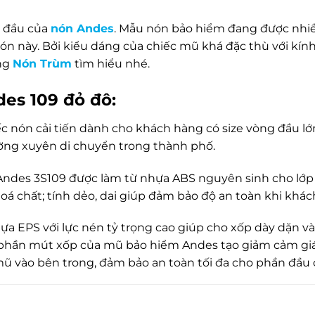
 đầu của
nón Andes
. Mẫu nón bảo hiểm đang được nhiề
ón này. Bởi kiểu dáng của chiếc mũ khá đặc thù với kính
ng
Nón Trùm
tìm hiểu nhé.
des 109
đỏ đô
:
ếc nón cải tiến dành cho khách hàng có size vòng đầu l
ờng xuyên di chuyển trong thành phố.
des 3S109 được làm từ nhựa ABS nguyên sinh cho lớp 
hoá chất; tính dẻo, dai giúp đảm bảo độ an toàn khi khác
a EPS với lực nén tỷ trọng cao giúp cho xốp dày dặn và 
à phần mút xốp của mũ bảo hiểm Andes tạo giảm cảm giá
ỏ mũ vào bên trong, đảm bảo an toàn tối đa cho phần đầ
ức khỏe)
là phát minh đột phá của Andes đối với sản phẩ