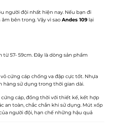
u người đội nhất hiện nay. Nếu bạn đi
 âm bên trong. Vậy vì sao
Andes 109
lại
ớn từ 57- 59cm. Đây là dòng sản phẩm
vỏ cứng cáp chống va đập cực tốt. Nhựa
h hàng sử dụng trong thời gian dài.
cứng cáp, đồng thời với thiết kế, kết hợp
c an toàn, chắc chắn khi sử dụng. Mút xốp
u của người đội, hạn chế những hậu quả
m mũ bảo hiểm tại Việt Nam. Lớp vải lót 3S