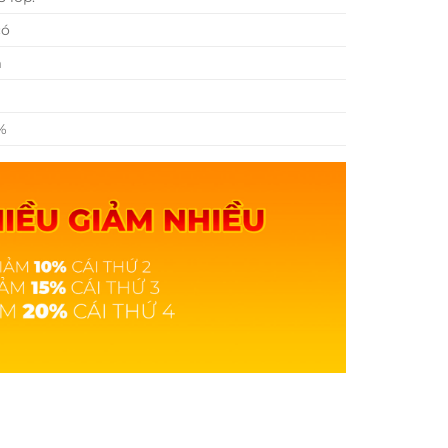
có
m
%