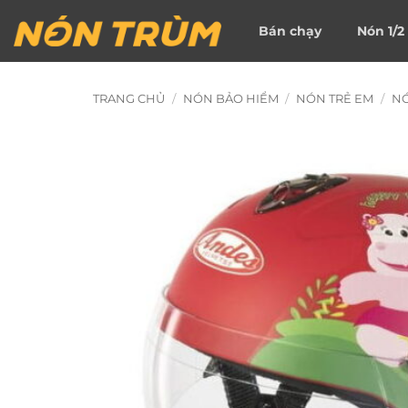
Bỏ
Bán chạy
Nón 1/2
qua
nội
dung
TRANG CHỦ
/
NÓN BẢO HIỂM
/
NÓN TRẺ EM
/
NÓ