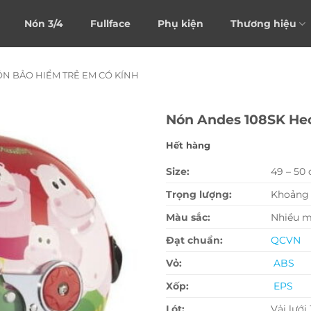
Nón 3/4
Fullface
Phụ kiện
Thương hiệu
N BẢO HIỂM TRẺ EM CÓ KÍNH
Nón Andes 108SK He
Hết hàng
Size:
49 – 50
Trọng lượng:
Khoảng 
Màu sắc:
Nhiều 
Đạt chuẩn:
QCVN
Vỏ:
ABS
Xốp:
EPS
Lót:
Vải lưới 