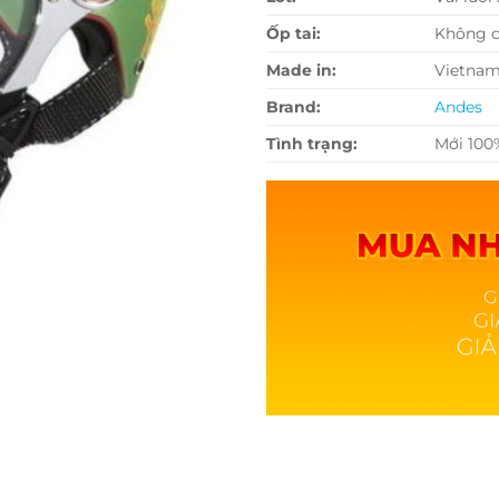
Ốp tai:
Không 
Made in:
Vietna
Brand:
Andes
Tình trạng:
Mới 100