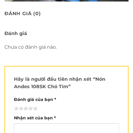
ĐÁNH GIÁ (0)
Đánh giá
Mục lục bài viết
Chưa có đánh giá nào.
Review chi tiết nón Andes 108SK chó tím:
Mút xốp là bộ phận quan trọng giúp bảo vệ đầu..
Kính chắn gió không chỉ che bụi..
Dây quai và khóa chất lượng tạo nên sự an toàn cho
nón..
Hãy là người đầu tiên nhận xét “Nón
Hiện nón Andes 108SK chó tím đang được bán tại Chuỗi
Andes 108SK Chó Tím”
Nón Trùm nhé:
Đánh giá của bạn
*
Review chi tiết nón Andes 108SK
chó tím
:
Nón Andes 108SK chó tím
chỉ nặng ~500gr nên
Nhận xét của bạn
*
cảm giác rất nhẹ đầu cho bé khi đội.
Lớp vỏ ngoài
của mũ bảo hiểm
Andes 108SK chó tím
được làm