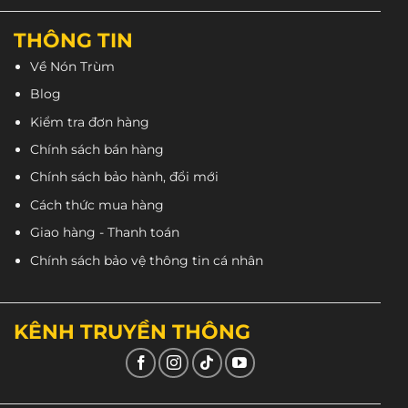
THÔNG TIN
Về Nón Trùm
Blog
Kiểm tra đơn hàng
Chính sách bán hàng
Chính sách bảo hành, đổi mới
Cách thức mua hàng
Giao hàng - Thanh toán
Kính chắn gió không chỉ che bụi..
Chính sách bảo vệ thông tin cá nhân
Kính chắn gió của nón bảo hiểm
Andes 108SK chó
tím
được làm từ nhựa ABS tốt để đạt được độ trong
suốt. Không gây hại cho mắt bé, đồng thời kính bảo
KÊNH TRUYỀN THÔNG
hiểm của Andes cũng có độ đàn hồi cao. Không sợ
bể do ngoại lực đảm bảo an toàn cho bé khi có
ngoại lực va chạm. Ngoài ra, với khả năng chống tia