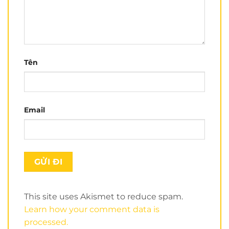
từ nhựa ABS nguyên sinh chống va đập cực tốt.
Nhựa ABS có đặc tính cứng, bền với nhiệt độ và hoá
chất. Tính dẻo, dai giúp đảm bảo độ an toàn khi
khách hàng sử dụng trong thời gian dài.
Tên
Email
This site uses Akismet to reduce spam.
Learn how your comment data is
Mút xốp là bộ phận quan trọng giúp bảo vệ đầu..
processed.