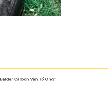
 từ 100% carbon siêu chắc chắn, siêu nhẹ đươc phân ph
n Balder Carbon Vân Tổ Ong”