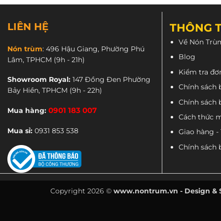
2,400,000 ₫.
là:
1,680,000 ₫.
Điều đầu tiên cần nhắc đến sự khác của
Ba
LIÊN HỆ
THÔNG T
Về Nón Trù
Nón trùm
:
496 Hậu Giang, Phường Phú
Blog
Lâm, TPHCM
(9h - 21h)
Kiểm tra đơ
Showroom Royal:
147 Đồng Đen Phường
Chính sách 
Bảy Hiền, TPHCM
(9h - 22h)
Chính sách 
Mua hàng:
0901 183 007
Cách thức 
Mua sỉ:
0931 853 538
Giao hàng -
Chính sách 
Copyright 2026 ©
www.nontrum.vn - Design &