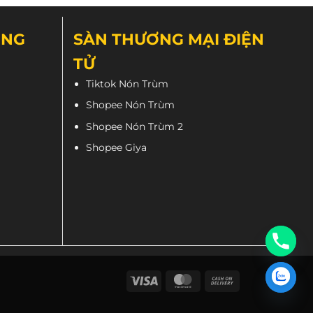
bon cao cấp nhập khẩu trực tiếp từ Nhật Bản.
ÔNG
SÀN THƯƠNG MẠI ĐIỆN
TỬ
Tiktok Nón Trùm
Shopee Nón Trùm
Shopee Nón Trùm 2
Shopee Giya
Visa
MasterCard
Cash
On
Delivery