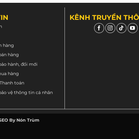
lder Carbon vân tổ ong
này là chất liệu làm từ sợi car
IN
KÊNH TRUYỀN TH
m
n hàng
bán hàng
bảo hành, đổi mới
mua hàng
 Thanh toán
bảo vệ thông tin cá nhân
 SEO By Nón Trùm