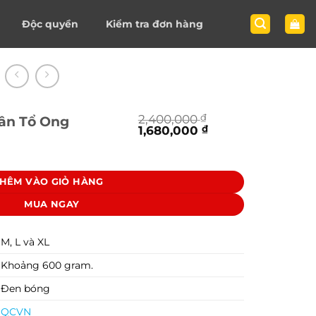
Độc quyền
Kiểm tra đơn hàng
2,400,000
₫
ân Tổ Ong
Giá
Giá
1,680,000
₫
gốc
hiện
ng số lượng
là:
tại
2,400,000 ₫.
là:
1,680,000 ₫.
HÊM VÀO GIỎ HÀNG
MUA NGAY
M, L và XL
Khoảng 600 gram.
Đen bóng
QCVN