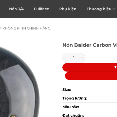
Nón 3/4
Fullface
Phụ kiện
Thương hiệu
/4 KHÔNG KÍNH CHÍNH HÃNG
Nón Balder Carbon V
Nón Balder Carbon Vân Tổ O
T
Size:
Trọng lượng:
Màu sắc:
Đạt chuẩn: