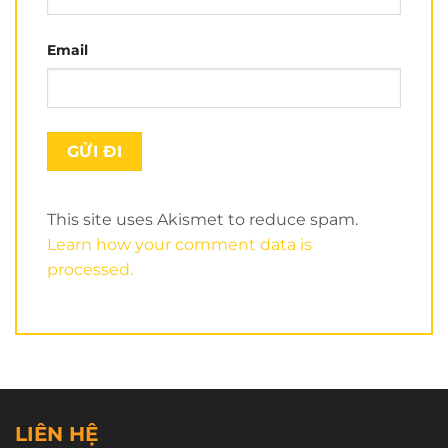
Dây quai
ASIA
an toàn chắc chắn, tăng chỉnh dễ
dàng để ôm sát đầu. Giữ mũ cố định khi có tác
Email
động cho bạn thoải mái lái xe. Phần ốp bên tai được
thiết kế hở giúp thoải mái và thoáng mát khi sử
dụng.
Khóa và ốc được làm từ inox 304 cao cấp
chống gỉ sét cực tốt, mang đến sự sang trọng đẳng
cấp.
Mũ bảo hiểm nửa đầu
Asia
chắc chắn sẽ
MT103KS
làm cho các bé yêu thích. Nón Asia là sự chọn lựa
This site uses Akismet to reduce spam.
tuyệt vời làm quà tặng cho người yêu thương của
Learn how your comment data is
mình.
processed.
Xem nhiều hơn tại
Kênh Youtube của Nón Trùm
.
Hiện
nón
Asia MT103KS
đang được bán tại
Chuỗi Nón Trùm nhé:
CN Tân Phú
: 80A Vườn Lài.
CN Quận 10
: 150A Hồ Bá Kiện.
LIÊN HỆ