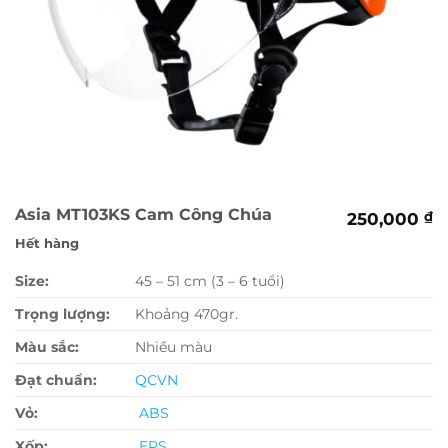
Asia MT103KS Cam Công Chúa
250,000
₫
Hết hàng
Size:
45 – 51 cm (3 – 6 tuổi)
Trọng lượng:
Khoảng 470gr.
Màu sắc:
Nhiều màu
Đạt chuẩn:
QCVN
Vỏ:
ABS
Xốp:
EPS