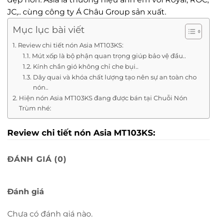
JC,.. cùng công ty Á Châu Group sản xuất.
Mục lục bài viết
Review chi tiết nón Asia MT103KS:
Mút xốp là bộ phận quan trọng giúp bảo vệ đầu..
Kính chắn gió không chỉ che bụi..
Dây quai và khóa chất lượng tạo nên sự an toàn cho
nón..
Hiện nón Asia MT103KS đang được bán tại Chuỗi Nón
Trùm nhé:
Review chi tiết nón
Asia MT103KS
:
Asia MT103KS
chỉ nặng ~470gr nên cảm giác rất nhẹ đầu
ĐÁNH GIÁ (0)
khi đội.
Lớp vỏ ngoài của mũ bảo hiểm
Asia
MT103KS
được
làm từ nhựa ABS nguyên sinh chống va đập cực tốt. Nhựa
ABS có đặc tính cứng, bền với nhiệt độ và hoá chất. Tính
Đánh giá
dẻo, dai giúp đảm bảo độ an toàn khi khách hàng sử dụng
trong thời gian dài.
Chưa có đánh giá nào.