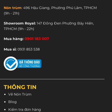
CN Bình Thạnh
: 264 Bùi Hữu Nghĩa.
CN Thủ Đức
: 2A Đường Số 17.
Nón trùm
:
496 Hậu Giang, Phường Phú Lâm, TPHCM
(9h - 21h)
CN Gò Vấp:
271 Quang Trung.
CN Quận 6:
496 Hậu Giang.
Showroom Royal:
147 Đồng Đen Phường Bảy Hiền,
TPHCM
(9h - 22h)
CN Tân Bình
: 299 Lê Văn Sỹ.
CN Quận 11:
269 Âu Cơ.
Mua hàng:
0901 183 007
Showroom Royal:
147 Đồng Đen, Tân Bình
Mua sỉ:
0931 853 538
1900 3123
CSKH:
Mua sỉ: 0931 853 538
THÔNG TIN
Về Nón Trùm
Blog
Kiểm tra đơn hàng