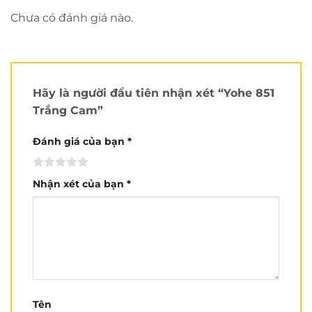
trong và rộng mà không làm biến dạng hình ảnh.
Chưa có đánh giá nào.
Đặc biệt kính màu tối bên trong thuận lợi việc di
chuyển dưới trời nắng, chống tia cực tím, êm dịu
cho mắt. Kính có thể tùy chỉnh lên xuống dễ dàng
Hãy là người đầu tiên nhận xét “Yohe 851
theo nhu cầu sử dụng.
Trắng Cam”
Hệ thống thông khí
được thiết kế khoa học,với khe
Đánh giá của bạn
*
lấy gió ở phía trước và khe thoát hơi nóng ở phía sau
giúp cho không khí đi vào và đi ra luôn được lưu
thông.
Nhận xét của bạn
*
Lót lưới
thoáng khí, kháng khuẩn, hạn chế mùi sau
thời gian sử dụng. Kết hợp với phần ốp tai được
may kĩ lưỡng, vuông vắn, đảm bảo ôm trọn vùng
đầu.
Khóa lẫy kim loại
chất lượng cao, có các nấc để
Tên