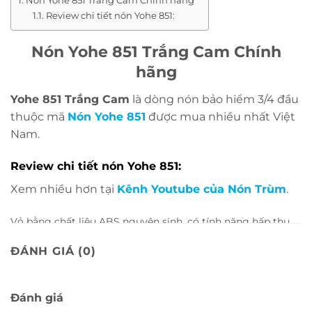
Nón Yohe 851 Trắng Cam Chính hãng
Review chi tiết nón Yohe 851:
Nón Yohe 851 Trắng Cam Chính
hãng
Yohe 851 Trắng Cam
là dòng nón bảo hiểm 3/4 đầu
thuộc mã
Nón Yohe 85
1
được mua nhiều nhất Việt
Nam.
Review chi tiết nón Yohe 851:
Xem nhiều hơn tại
Kênh Youtube của Nón Trùm
.
Vỏ bằng chất liệu ABS nguyên sinh, có tính năng hấp thụ
lực tốt, đáp ứng độ an toàn cao.
ĐÁNH GIÁ (0)
Kính chắn
Mũ 3/4 Yohe 851
được làm từ chất liệu
cao cấp với
độ bền cao, có tác dụng chắn gió, bụi, đá
Đánh giá
băng, côn trùng bay vào mắt,… Kính có tầm nhìn