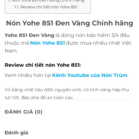
Nón Yohe 851 Đen Vàng Chính hãng
Review chi tiết nón Yohe 851:
Nón Yohe 851 Đen Vàng Chính hãng
Yohe 851 Đen Vàng
là dòng nón bảo hiểm 3/4 đầu
thuộc mã
Nón Yohe 85
1
được mua nhiều nhất Việt
Nam.
Review chi tiết nón Yohe 851:
Xem nhiều hơn tại
Kênh Youtube của Nón Trùm
.
Vỏ bằng chất liệu ABS nguyên sinh, có tính năng hấp thụ
lực tốt, đáp ứng độ an toàn cao.
Kính chắn
Mũ 3/4 Yohe 851
được làm từ chất liệu
ĐÁNH GIÁ (0)
cao cấp với
độ bền cao, có tác dụng chắn gió, bụi, đá
băng, côn trùng bay vào mắt,… Kính có tầm nhìn
Đánh giá
trong và rộng mà không làm biến dạng hình ảnh.