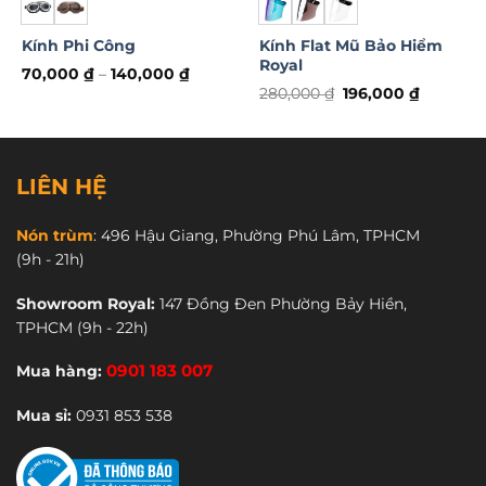
Kính Phi Công
Kính Flat Mũ Bảo Hiểm
Royal
70,000
₫
–
140,000
₫
Sản
Giá
Giá
280,000
₫
196,000
₫
gốc
hiện
Sản
phẩm
là:
tại
phẩm
280,000 ₫.
là:
này
196,000 
này
có
có
nhiều
LIÊN HỆ
nhiều
biến
biến
thể.
Nón trùm
:
496 Hậu Giang, Phường Phú Lâm, TPHCM
thể.
Các
(9h - 21h)
Các
tùy
tùy
chọn
Showroom Royal:
147 Đồng Đen Phường Bảy Hiền,
chọn
có
TPHCM
(9h - 22h)
có
thể
thể
được
Mua hàng:
0901 183 007
được
chọn
chọn
trên
Mua sỉ:
0931 853 538
trên
trang
trang
sản
sản
phẩm