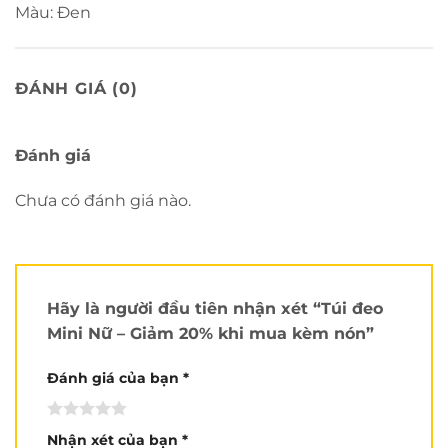
Màu: Đen
_________________
ĐÁNH GIÁ (0)
Hệ thống cửa hàng
CN1:
80A Vườn Lài, Tân Phú
Đánh giá
SĐT: 0901 183 007
Chưa có đánh giá nào.
CN2:
150A Hồ Bá Kiện, Q.10
SĐT: 0907 38 39 93
CN3:
264 Bùi Hữu Nghĩa, Bình Thạnh
Hãy là người đầu tiên nhận xét “Túi đeo
SĐT: 0932 005 335
Mini Nữ – Giảm 20% khi mua kèm nón”
SR ROYAL:
357 Quang Trung, Gò Vấp
SĐT: 0931 142 442
Đánh giá của bạn
*
Nhận xét của bạn
*