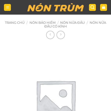
Bỏ
qua
nội
dung
TRANG CHỦ
/
NÓN BẢO HIỂM
/
NÓN NỬA ĐẦU
/
NÓN NỬA
ĐẦU CÓ KÍNH