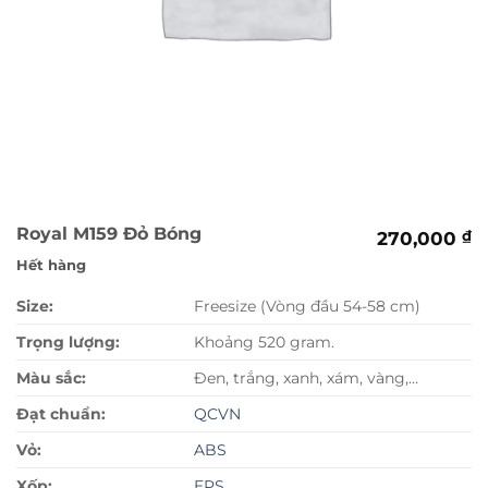
Royal M159 Đỏ Bóng
270,000
₫
Hết hàng
Size:
Freesize (Vòng đầu 54-58 cm)
Trọng lượng:
Khoảng 520 gram.
Màu sắc:
Đen, trắng, xanh, xám, vàng,…
Đạt chuẩn:
QCVN
Vỏ:
ABS
Xốp:
EPS