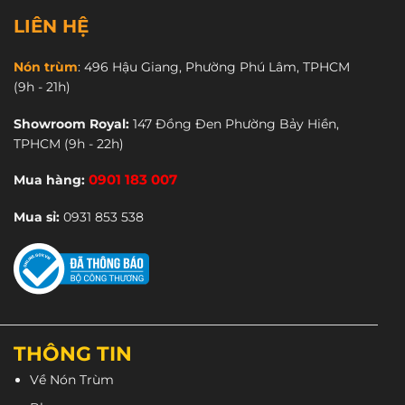
có
có
nhiều
nhiều
LIÊN HỆ
biến
biến
thể.
thể.
Nón trùm
:
496 Hậu Giang, Phường Phú Lâm, TPHCM
Các
Các
(9h - 21h)
Chất sơn cao cấp được xử lý qua công nghệ nên độ
tùy
tùy
chọn
chọn
bám dính tốt, hạn chế trầy xước, tăng tính thẩm mỹ
Showroom Royal:
147 Đồng Đen Phường Bảy Hiền,
có
có
TPHCM
(9h - 22h)
cho chiếc mũ bảo hiểm.
thể
thể
được
được
Mua hàng:
0901 183 007
chọn
chọn
trên
trên
Mua sỉ:
0931 853 538
trang
trang
sản
sản
phẩm
phẩm
THÔNG TIN
Về Nón Trùm