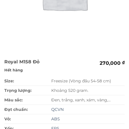
Royal M158 Đỏ
270,000
₫
Hết hàng
Size:
Freesize (Vòng đầu 54-58 cm)
Trọng lượng:
Khoảng 520 gram.
Màu sắc:
Đen, trắng, xanh, xám, vàng,…
Đạt chuẩn:
QCVN
Vỏ:
ABS
Xốp:
EPS