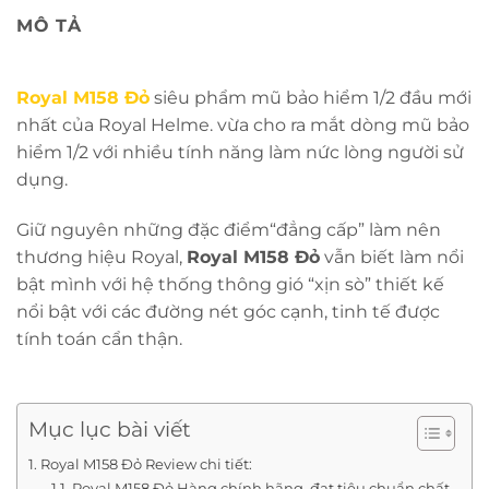
MÔ TẢ
Royal M158 Đỏ
siêu phẩm mũ bảo hiểm 1/2 đầu mới
nhất của Royal Helme. vừa cho ra mắt dòng mũ bảo
hiểm 1/2 với nhiều tính năng làm nức lòng người sử
dụng.
Giữ nguyên những đặc điểm“đẳng cấp” làm nên
thương hiệu Royal,
Royal M158 Đỏ
vẫn biết làm nổi
bật mình với hệ thống thông gió “xịn sò” thiết kế
nổi bật với các đường nét góc cạnh, tinh tế được
tính toán cẩn thận.
Mục lục bài viết
Royal M158 Đỏ Review chi tiết:
Royal M158 Đỏ Hàng chính hãng, đạt tiêu chuẩn chất