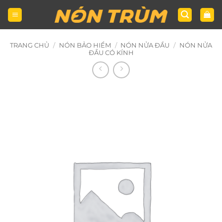
Bỏ
qua
nội
dung
TRANG CHỦ
/
NÓN BẢO HIỂM
/
NÓN NỬA ĐẦU
/
NÓN NỬA
ĐẦU CÓ KÍNH