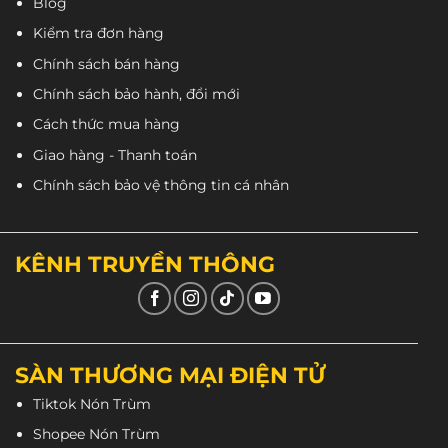
Blog
Kiểm tra đơn hàng
Chính sách bán hàng
Chính sách bảo hành, đổi mới
Cách thức mua hàng
Giao hàng - Thanh toán
Chính sách bảo vệ thông tin cá nhân
KÊNH TRUYỀN THÔNG
Nón Trùm là hệ thống có nhiều chi nhánh tại TP
HCM, là chuỗi cửa hàng đã tồn tại và phát triển gần
10 năm. Với uy tín tạo nên thương hiệu Nón Trùm,
khách hàng hoàn toàn yên tâm về sản phẩm và
SÀN THƯƠNG MẠI ĐIỆN TỬ
dịch vụ tại hệ thống Nón Trùm.
Tiktok Nón Trùm
Shopee Nón Trùm