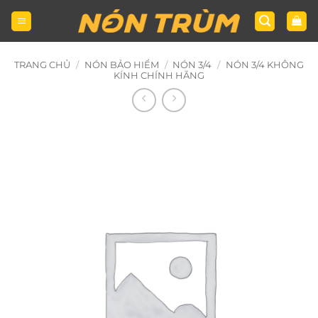
Bỏ
qua
nội
dung
TRANG CHỦ
/
NÓN BẢO HIỂM
/
NÓN 3/4
/
NÓN 3/4 KHÔNG
KÍNH CHÍNH HÃNG