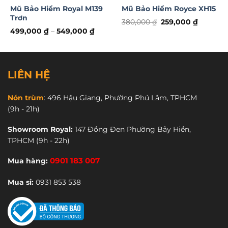
Mũ Bảo Hiểm Royal M139
Mũ Bảo Hiểm Royce XH15
Trơn
Giá
Giá
380,000
₫
259,000
₫
gốc
hiện
Sản
499,000
₫
–
549,000
₫
là:
tại
Sản
phẩm
380,000 ₫.
là:
 ₫.
259,000 
phẩm
này
này
có
có
nhiều
LIÊN HỆ
nhiều
biến
biến
thể.
Nón trùm
:
496 Hậu Giang, Phường Phú Lâm, TPHCM
thể.
Các
(9h - 21h)
Các
tùy
tùy
chọn
Showroom Royal:
147 Đồng Đen Phường Bảy Hiền,
chọn
có
TPHCM
(9h - 22h)
có
thể
thể
được
Mua hàng:
0901 183 007
được
chọn
chọn
trên
Mua sỉ:
0931 853 538
trên
trang
trang
sản
sản
phẩm
phẩm