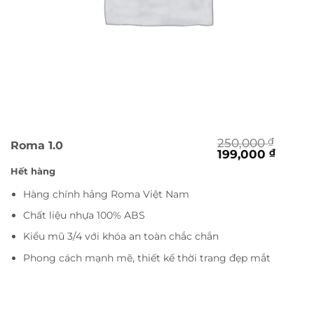
250,000
₫
Roma 1.0
Giá
Giá
199,000
₫
gốc
hiện
Hết hàng
là:
tại
250,000 ₫.
là:
Hàng chính hảng Roma Việt Nam
199,00
Chất liệu nhựa 100% ABS
Kiểu mũ 3/4 với khóa an toàn chắc chắn
Phong cách mạnh mẽ, thiết kế thời trang đẹp mắt